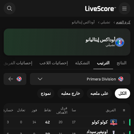
كرة القدم
تشيلي
أوداكس إيتاليانو
أوداكس إيتاليانو
تشيلي
النتائج
الترتيب
التشكيلة
إحصائيات اللاعب
إحصائيات الفريق
Primera Division
الكل
على ملعبه
خارج معلبه
نموذج
فرق
#
الفريق
سا
نقاط
فوز
تعادل
خسارة
الأهداف
كولو كولو
42
3
0
14
20
17
1
اونيفيرسيداد