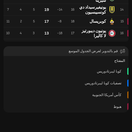
سيرينا
يونيفيرسيداد دي
19
7
4
5
-14
16
14
كونسيبسيون
كوبريسال
17
11
2
5
-8
18
15
يونيون ديبورتيز
13
10
4
3
-18
17
16
لا كاليرا
قم بالتدوير لعرض الجدول الموسع
المفتاح
كوبا ليبرتادوريس
تصفيات كوبا ليبرتادوريس
كأس أمريكا الجنوبية
هبوط