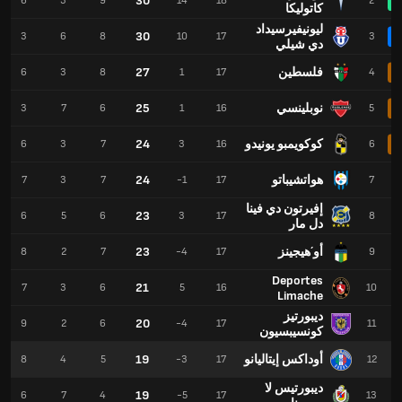
30
6
3
9
14
18
2
كاتوليكا
ليونيفيرسيداد
30
3
6
8
10
17
3
دي شيلي
فلسطين
27
6
3
8
1
17
4
نوبلينسي
25
3
7
6
1
16
5
كوكويمبو يونيدو
24
6
3
7
3
16
6
هواتشيباتو
24
7
3
7
-1
17
7
إفيرتون دي فينا
23
6
5
6
3
17
8
دل مار
أو´هيجينز
23
8
2
7
-4
17
9
Deportes
21
7
3
6
5
16
10
Limache
ديبورتيز
20
9
2
6
-4
17
11
كونسيبسيون
أوداكس إيتاليانو
19
8
4
5
-3
17
12
ديبورتيس لا
19
6
7
4
-5
17
13