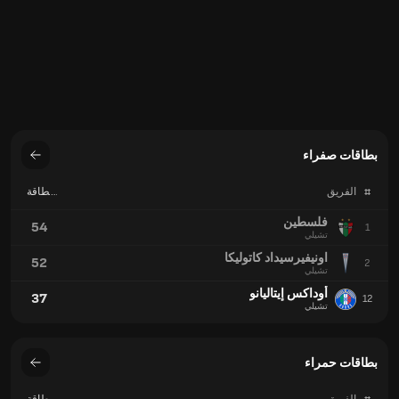
اونيفيرسيداد كاتوليكا
52
2
تشيلي
أوداكس إيتاليانو
37
12
تشيلي
بطاقات حمراء
#
الفريق
بطاقة
حمراء
كوكويمبو يونيدو
7
1
تشيلي
أوداكس إيتاليانو
5
2
تشيلي
Deportes Limache
5
2
تشيلي