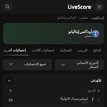
كرة القدم
تشيلي
أوداكس إيتاليانو
أوداكس إيتاليانو
تشيلي
النتائج
الترتيب
التشكيلة
إحصائيات اللاعب
إحصائيات الفريق
الدوري الإسباني
جميع الإحصائيات
الممتاز
الأهداف
#
الفريق
G
اونيفيرسيداد كاتوليكا
38
1
تشيلي