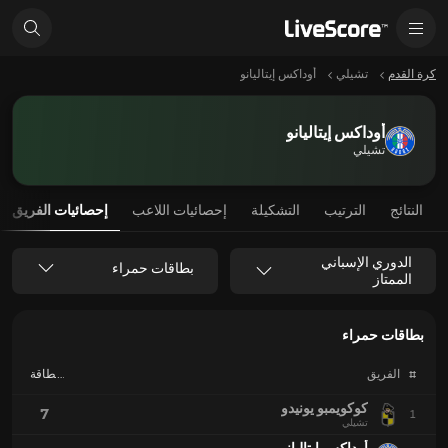
كرة القدم
تشيلي
أوداكس إيتاليانو
أوداكس إيتاليانو
تشيلي
النتائج
الترتيب
التشكيلة
إحصائيات اللاعب
إحصائيات الفريق
الدوري الإسباني
بطاقات حمراء
الممتاز
بطاقات حمراء
#
الفريق
بطاقة
حمراء
كوكويمبو يونيدو
7
1
تشيلي