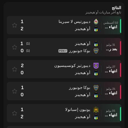
النتائج
تابع آخر مباريات أو´هيجينز
1
ديبورتيس لا سيرينا
02 أغسطس
انتهاء وقت المباراة
2
أو´هيجينز
1
أو´هيجينز
(1)
31 يوليو
بعد ركلات الترجيح
0
بوكا جونيورز
(1)
2
ديبورتيز كونسيبسيون
27 يوليو
انتهاء وقت المباراة
0
أو´هيجينز
1
بوكا جونيورز
24 يوليو
انتهاء وقت المباراة
0
أو´هيجينز
1
يونيون إسبانولا
05 يوليو
انتهاء وقت المباراة
2
أو´هيجينز