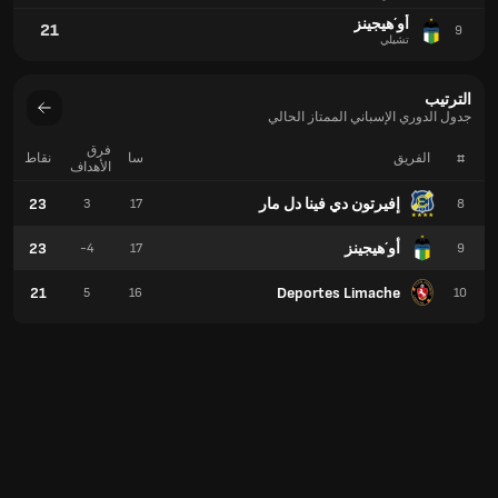
أو´هيجينز
21
9
تشيلي
الترتيب
جدول الدوري الإسباني الممتاز الحالي
فرق
#
الفريق
سا
نقاط
الأهداف
إفيرتون دي فينا دل مار
23
3
17
8
أو´هيجينز
23
-4
17
9
21
Deportes Limache
5
16
10