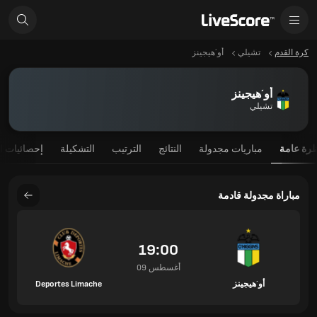
كرة القدم
تشيلي
أو´هيجينز
أو´هيجينز
تشيلي
رة عامة
مباريات مجدولة
النتائج
الترتيب
التشكيلة
إحصائيات ا
مباراة مجدولة قادمة
19:00
09 أغسطس
أو´هيجينز
Deportes Limache