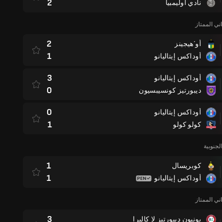
2
نادي أوليمبيا
ني الممتاز
2
أو´هيجينز
1
أوداكس إيتاليانو
3
أوداكس إيتاليانو
0
ديبورتيز كونسيبسيون
0
أوداكس إيتاليانو
1
كولو كولو
لجنوبية
1
كوبريسال
1
أوداكس إيتاليانو
ني الممتاز
3
يونيون ديبورتيز لا كاليرا