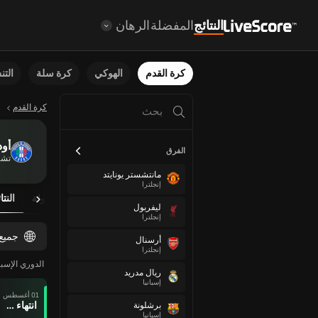
النتائج
المفضلة
الرهان
كرة القدم
الهوكي
كرة سلة
الت
كرة القدم
أود
الفرق
تشي
مانتشستر يونايتد
إنجلترا
نظرة عامة
مباريات مجدولة
النتا
ليفربول
إنجلترا
جميع
أرسنال
إنجلترا
الدوري الإسبا
ريال مدريد
إسبانيا
01 أغسطس
انتهاء وقت المباراة
برشلونة
إسبانيا