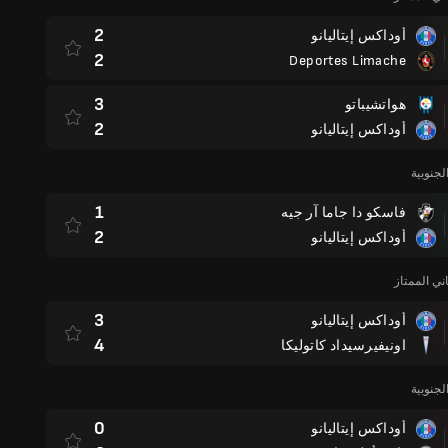
2
أوداكس إيتاليانو
2
Deportes Limache
3
هواتشيباتو
2
أوداكس إيتاليانو
لجنوبية
1
فاسكو دا جاما آر جيه
2
أوداكس إيتاليانو
ني الممتاز
3
أوداكس إيتاليانو
4
اونيفيرسيداد كاتوليكا
لجنوبية
0
أوداكس إيتاليانو