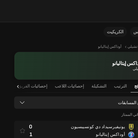
نس
الكريكيت
تشيلي
أوداكس إيتاليانو
اكس إيتاليانو
لي
ئج
الترتيب
التشكيلة
إحصائيات اللاعب
إحصائيات الفريق
 المسابقات
ني الممتاز
0
يونيفيرسيداد دي كونسيبسيون
1
أوداكس إيتاليانو