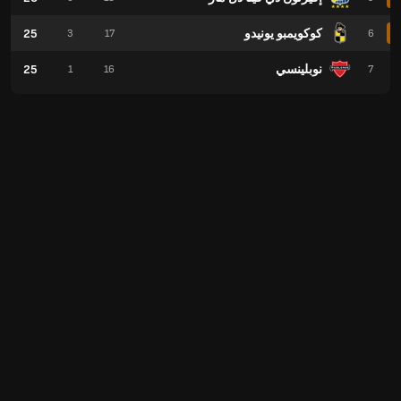
كوكويمبو يونيدو
25
3
17
6
نوبلينسي
25
1
16
7