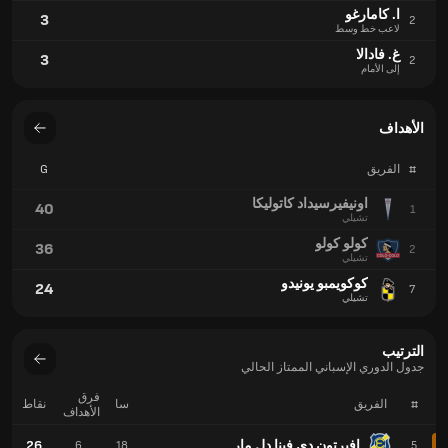
ا. كامارغو
3
2
لاعب خط وسط
غ. فادالا
3
2
إلى الأمام
الأهداف
#
الفريق
G
اونيفيرسيداد كاتوليكا
40
1
تشيلي
كولو كولو
36
2
تشيلي
كوكويمبو يونيدو
24
7
تشيلي
الترتيب
جدول الدوري الإسباني الممتاز الحالي
فرق
#
الفريق
سا
نقاط
الأهداف
إفيرتون دي فينا دل مار
26
6
18
5