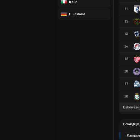
Italië
11
Duitsland
12
13
14
15
16
17
18
Bekerresul
Belangrijk
Kampioe