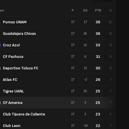
am
P
DS
PTN
W
G
Pumas UNAM
36
17
17
10
6
Guadalajara Chivas
36
17
16
11
3
Cruz Azul
33
17
13
9
6
CF Pachuca
31
17
6
9
4
Deportivo Toluca FC
30
17
12
8
6
Atlas FC
26
17
-2
7
5
Tigres UANL
25
17
10
7
4
CF America
25
17
3
7
4
Club Tijuana de Caliente
23
17
2
5
8
Club Leon
22
17
-10
7
1