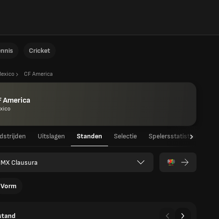
ennis
Cricket
exico
CF America
F America
xico
strijden
Uitslagen
Standen
Selectie
Spelersstatistieken
 MX Clausura
Vorm
stand