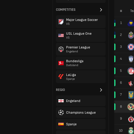
COMPETITIES
#
Te
Major League Soccer
1
VS
USL League One
2
VS
3
Premier League
Engeland
4
Bundesliga
Duitsland
5
LaLiga
Spanje
6
REGIO
7
Engeland
8
Champions League
9
Spanje
10