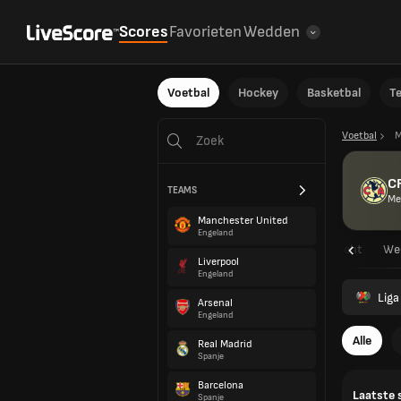
Scores
Favorieten
Wedden
Voetbal
Hockey
Basketbal
T
Voetbal
M
C
TEAMS
Me
Manchester United
Engeland
Overzicht
Wed
Liverpool
Engeland
Liga
Arsenal
Engeland
Alle
Real Madrid
Spanje
Barcelona
Laatste 
Spanje