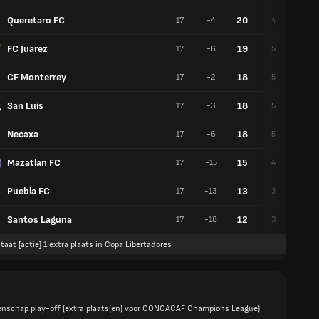
Queretaro FC
20
17
-4
4
8
FC Juarez
19
17
-6
5
4
CF Monterrey
18
17
-2
5
3
San Luis
18
17
-3
5
3
Necaxa
18
17
-6
5
3
Mazatlan FC
15
17
-15
4
3
Puebla FC
13
17
-13
3
4
Santos Laguna
12
17
-18
3
3
taat [actie] 1 extra plaats in Copa Libertadores
nschap play-off (extra plaats(en) voor CONCACAF Champions League)