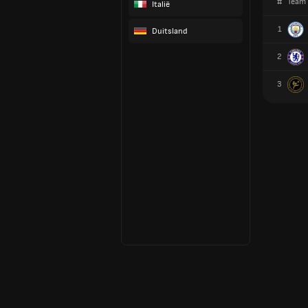
2
Italië
3
Duitsland