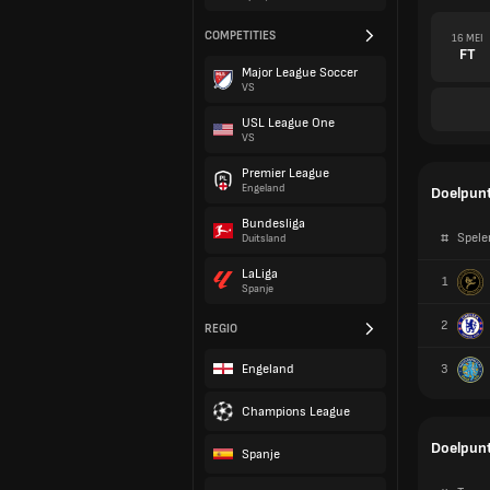
COMPETITIES
Major League Soccer
VS
Doelpun
USL League One
VS
#
Spele
Premier League
Engeland
1
Bundesliga
2
Duitsland
LaLiga
3
Spanje
REGIO
Doelpun
Engeland
#
Team
Champions League
1
Spanje