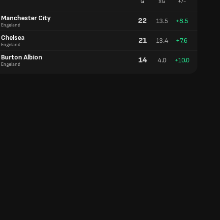
21
13.4
+7.6
Engeland
Burton Albion
14
4.0
+10.0
Engeland