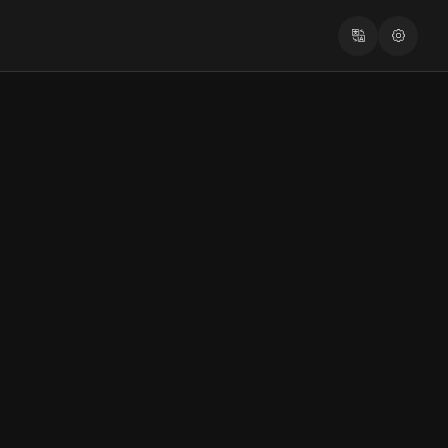
Teamstatistieken