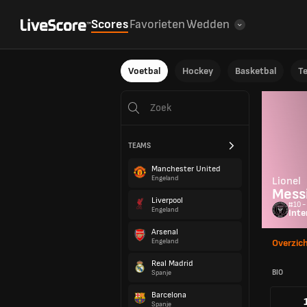
Scores
Favorieten
Wedden
Voetbal
Hockey
Basketbal
T
TEAMS
Manchester United
Engeland
Lionel
Mess
Liverpool
#10 -
Engeland
Inte
Arsenal
Engeland
Overzic
Real Madrid
BIO
Spanje
Barcelona
Spanje