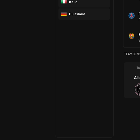
Italië
Duitsland
F
TEAMGEN
Ta
All