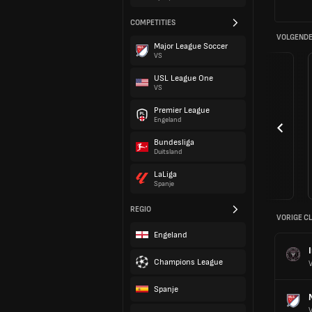
COMPETITIES
VOLGENDE
Major League Soccer
VS
USL League One
VS
Premier League
Engeland
Bundesliga
Duitsland
LaLiga
Spanje
REGIO
VORIGE C
Engeland
Champions League
Spanje