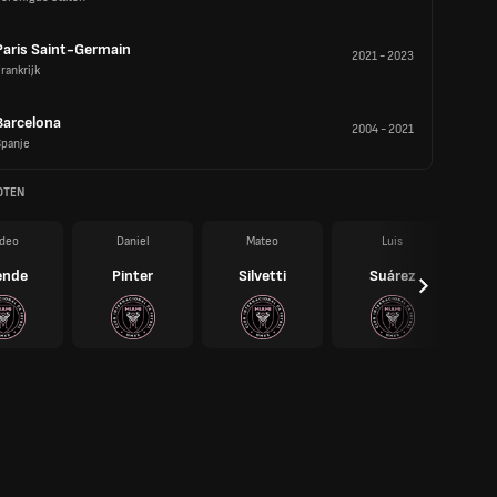
Paris Saint-Germain
2021
-
2023
rankrijk
Barcelona
2004
-
2021
Spanje
OTEN
deo
Daniel
Mateo
Luis
ende
Pinter
Silvetti
Suárez
B