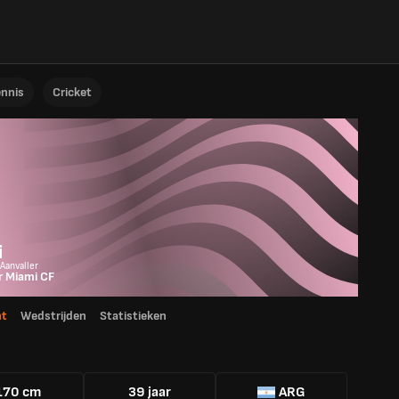
ennis
Cricket
i
 Aanvaller
r Miami CF
ht
Wedstrijden
Statistieken
170 cm
39 jaar
ARG