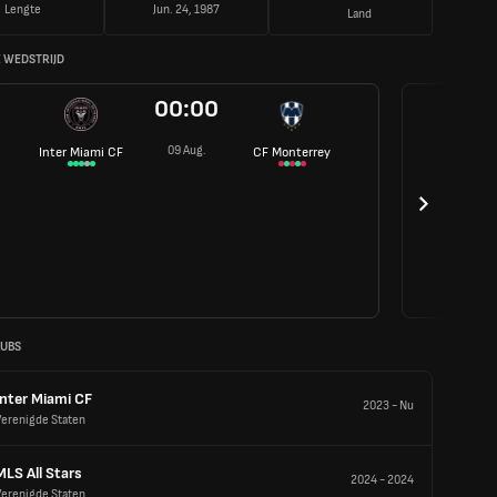
Lengte
Jun. 24, 1987
Land
 WEDSTRIJD
00:00
09 Aug.
Inter Miami CF
CF Monterrey
LUBS
Inter Miami CF
2023
-
Nu
Verenigde Staten
MLS All Stars
2024
-
2024
Verenigde Staten