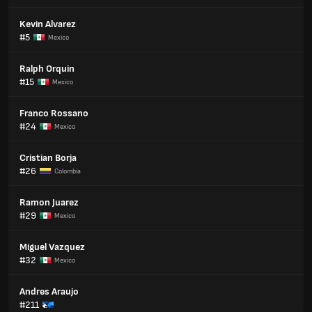
Kevin Alvarez
#5
Mexico
Ralph Orquin
#15
Mexico
Franco Rossano
#24
Mexico
Cristian Borja
#26
Colombia
Ramon Juarez
#29
Mexico
Miguel Vazquez
#32
Mexico
Andres Araujo
#211