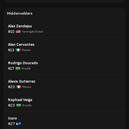
Middenvelders
Alex Zendejas
#10
Verenigde Staten
Alan Cervantes
#13
Mexico
Rodrigo Dourado
#17
Brazilië
Alexis Gutierrez
#20
Mexico
Raphael Veiga
#23
Brazilië
Icaro
#27