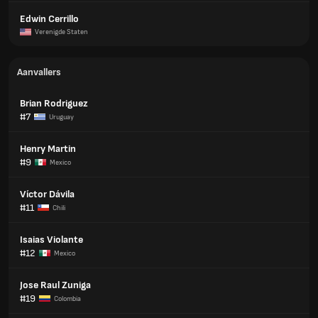
Edwin Cerrillo
Verenigde Staten
Aanvallers
Brian Rodriguez
#7
Uruguay
Henry Martin
#9
Mexico
Víctor Dávila
#11
Chili
Isaias Violante
#12
Mexico
Jose Raul Zuniga
#19
Colombia