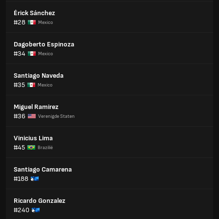
Érick Sánchez
#28
Mexico
Dagoberto Espinoza
#34
Mexico
Santiago Naveda
#35
Mexico
Miguel Ramirez
#36
Verenigde Staten
Vinicius Lima
#45
Brazilië
Santiago Camarena
#188
Ricardo Gonzalez
#240