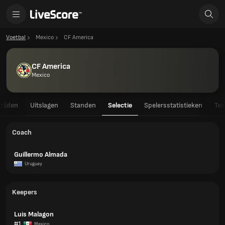
Voetbal
Mexico
CF America
CF America
Mexico
rijden
Uitslagen
Standen
Selectie
Spelersstatistieken
Tea
Coach
Guillermo Almada
Uruguay
Keepers
Luis Malagon
#1
Mexico