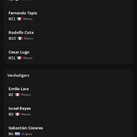
Fernando Tapia
#21
Mexico
Rodolfo Cota
#30
Mexico
Cesar Lugo
#31
Mexico
Verdedigers
Emilio Lara
#2
Mexico
Israel Reyes
#3
Mexico
Sebastián Cáceres
#4
Uruguay