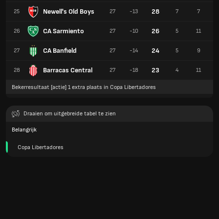
Newell's Old Boys
28
25
27
-13
7
7
CA Sarmiento
26
26
27
-10
5
11
CA Banfield
24
27
27
-14
5
9
Barracas Central
23
28
27
-18
4
11
Bekerresultaat [actie] 1 extra plaats in Copa Libertadores
Draaien om uitgebreide tabel te zien
Belangrijk
Copa Libertadores