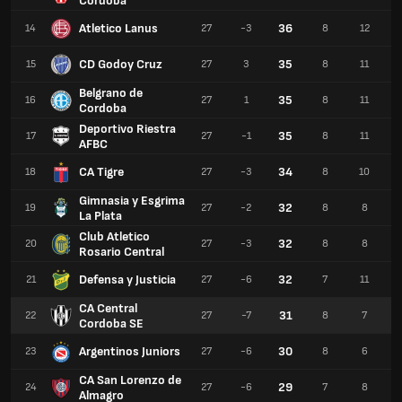
Cordoba
Atletico Lanus
36
14
27
-3
8
12
CD Godoy Cruz
35
15
27
3
8
11
Belgrano de
35
16
27
1
8
11
Cordoba
Deportivo Riestra
35
17
27
-1
8
11
AFBC
CA Tigre
34
18
27
-3
8
10
Gimnasia y Esgrima
32
19
27
-2
8
8
La Plata
Club Atletico
32
20
27
-3
8
8
Rosario Central
Defensa y Justicia
32
21
27
-6
7
11
CA Central
31
22
27
-7
8
7
Cordoba SE
Argentinos Juniors
30
23
27
-6
8
6
CA San Lorenzo de
29
24
27
-6
7
8
Almagro