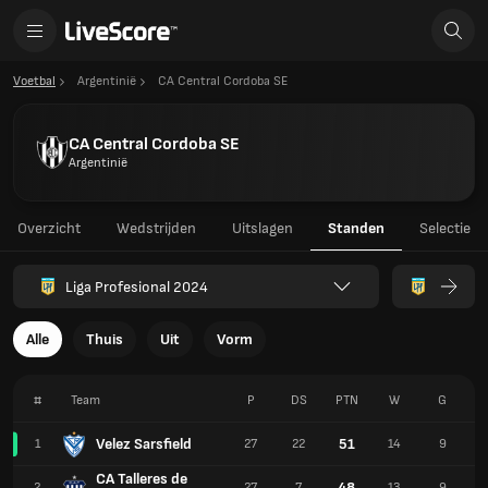
Voetbal
Argentinië
CA Central Cordoba SE
CA Central Cordoba SE
Argentinië
Overzicht
Wedstrijden
Uitslagen
Standen
Selectie
Liga Profesional 2024
Alle
Thuis
Uit
Vorm
#
Team
P
DS
PTN
W
G
Velez Sarsfield
51
1
27
22
14
9
CA Talleres de
48
2
27
7
13
9