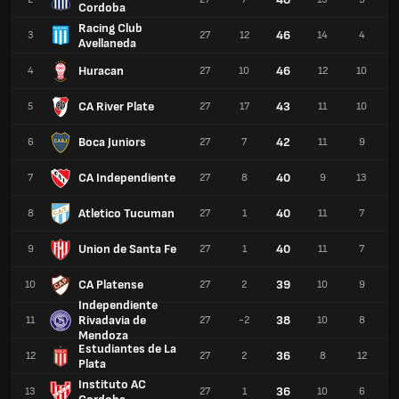
Cordoba
Racing Club
46
3
27
12
14
4
Avellaneda
Huracan
46
4
27
10
12
10
CA River Plate
43
5
27
17
11
10
Boca Juniors
42
6
27
7
11
9
CA Independiente
40
7
27
8
9
13
Atletico Tucuman
40
8
27
1
11
7
Union de Santa Fe
40
9
27
1
11
7
CA Platense
39
10
27
2
10
9
Independiente
Rivadavia de
38
11
27
-2
10
8
Mendoza
Estudiantes de La
36
12
27
2
8
12
Plata
Instituto AC
36
13
27
1
10
6