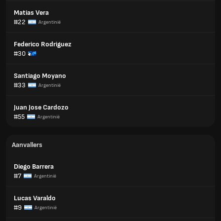
Matias Vera
#22
Argentinië
Federico Rodriguez
#30
Santiago Moyano
#33
Argentinië
Juan Jose Cardozo
#55
Argentinië
Aanvallers
Diego Barrera
#7
Argentinië
Lucas Varaldo
#9
Argentinië