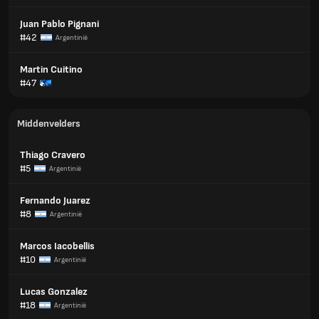
Juan Pablo Pignani
#42
Argentinië
Martin Cuitino
#47
Middenvelders
Thiago Cravero
#5
Argentinië
Fernando Juarez
#8
Argentinië
Marcos Iacobellis
#10
Argentinië
Lucas Gonzalez
#18
Argentinië