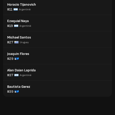
Horacio Tijanovich
#11
Argentinië
Ezequiel Naya
#19
Argentinië
Michael Santos
#27
Uruguay
Joaquin Flores
#29
Alan Daian Laprida
#37
Argentinië
Bautista Gerez
#39