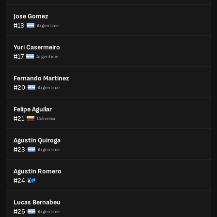
Jose Gomez
#13
Argentinië
Yuri Casermeiro
#17
Argentinië
Fernando Martinez
#20
Argentinië
Felipe Aguilar
#21
Colombia
Agustin Quiroga
#23
Argentinië
Agustin Romero
#24
Lucas Bernabeu
#26
Argentinië