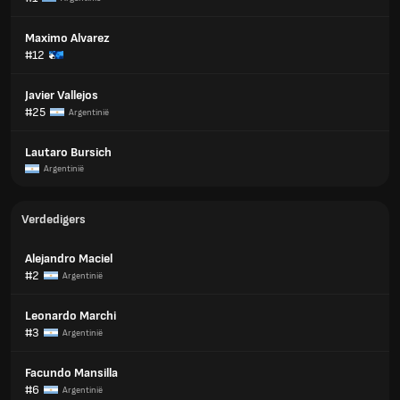
Maximo Alvarez
#12
Javier Vallejos
#25
Argentinië
Lautaro Bursich
Argentinië
Verdedigers
Alejandro Maciel
#2
Argentinië
Leonardo Marchi
#3
Argentinië
Facundo Mansilla
#6
Argentinië