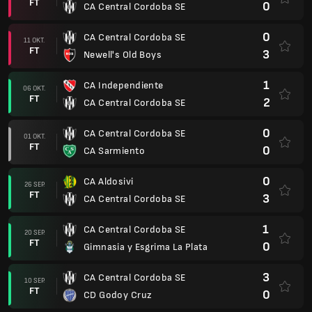
FT
0
CA Central Cordoba SE
0
CA Central Cordoba SE
11 OKT.
FT
3
Newell's Old Boys
1
CA Independiente
06 OKT.
FT
2
CA Central Cordoba SE
0
CA Central Cordoba SE
01 OKT.
FT
0
CA Sarmiento
0
CA Aldosivi
26 SEP.
FT
3
CA Central Cordoba SE
1
CA Central Cordoba SE
20 SEP.
FT
0
Gimnasia y Esgrima La Plata
3
CA Central Cordoba SE
10 SEP.
FT
0
CD Godoy Cruz