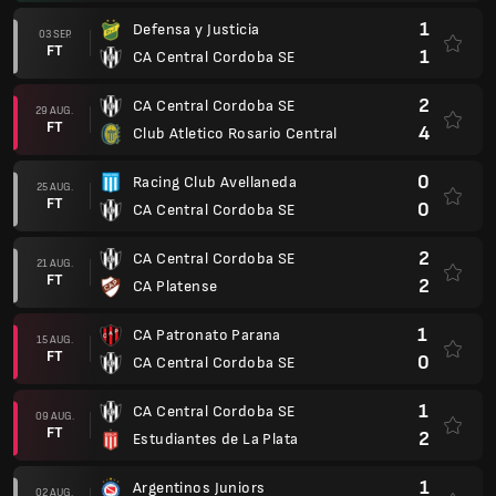
1
Defensa y Justicia
03 SEP.
FT
1
CA Central Cordoba SE
2
CA Central Cordoba SE
29 AUG.
FT
4
Club Atletico Rosario Central
0
Racing Club Avellaneda
25 AUG.
FT
0
CA Central Cordoba SE
2
CA Central Cordoba SE
21 AUG.
FT
2
CA Platense
1
CA Patronato Parana
15 AUG.
FT
0
CA Central Cordoba SE
1
CA Central Cordoba SE
09 AUG.
FT
2
Estudiantes de La Plata
1
Argentinos Juniors
02 AUG.