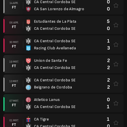
0
CA Central Cordoba SE
14 APR.
FT
0
CA San Lorenzo de Almagro
5
Estudiantes de La Plata
06 APR.
FT
0
CA Central Cordoba SE
1
CA Central Cordoba SE
30 MRT.
FT
3
Racing Club Avellaneda
2
Union de Santa Fe
19 MRT.
FT
2
CA Central Cordoba SE
2
CA Central Cordoba SE
13 MRT.
FT
2
Belgrano de Cordoba
0
Atletico Lanus
07 MRT.
FT
1
CA Central Cordoba SE
1
CA Tigre
01 MRT.
FT
0
CA Central Cordoba SE