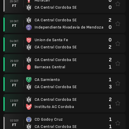
0
Huracan
29 OKT.
FT
0
CA Central Cordoba SE
2
CA Central Cordoba SE
18 OKT.
FT
0
Independiente Rivadavia de Mendoza
0
Union de Santa Fe
04 OKT.
FT
2
CA Central Cordoba SE
2
CA Central Cordoba SE
29 SEP.
FT
1
Barracas Central
1
CA Sarmiento
23 SEP.
FT
3
CA Central Cordoba SE
2
CA Central Cordoba SE
13 SEP.
FT
1
Instituto AC Cordoba
1
CD Godoy Cruz
02 SEP.
FT
1
CA Central Cordoba SE