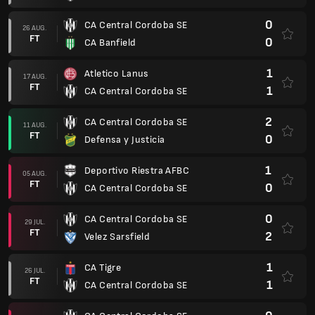
0
CA Central Cordoba SE
26 AUG.
FT
0
CA Banfield
1
Atletico Lanus
17 AUG.
FT
1
CA Central Cordoba SE
2
CA Central Cordoba SE
11 AUG.
FT
0
Defensa y Justicia
1
Deportivo Riestra AFBC
05 AUG.
FT
0
CA Central Cordoba SE
0
CA Central Cordoba SE
29 JUL.
FT
2
Velez Sarsfield
1
CA Tigre
26 JUL.
FT
1
CA Central Cordoba SE