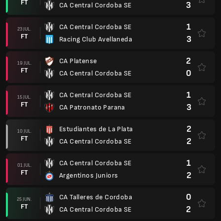
FT
3
CA Central Cordoba SE
1
CA Central Cordoba SE
23 JUL.
FT
3
Racing Club Avellaneda
2
CA Platense
19 JUL.
FT
0
CA Central Cordoba SE
1
CA Central Cordoba SE
15 JUL.
FT
3
CA Patronato Parana
2
Estudiantes de La Plata
10 JUL.
FT
2
CA Central Cordoba SE
1
CA Central Cordoba SE
01 JUL.
FT
2
Argentinos Juniors
0
CA Talleres de Cordoba
25 JUN.
FT
2
CA Central Cordoba SE