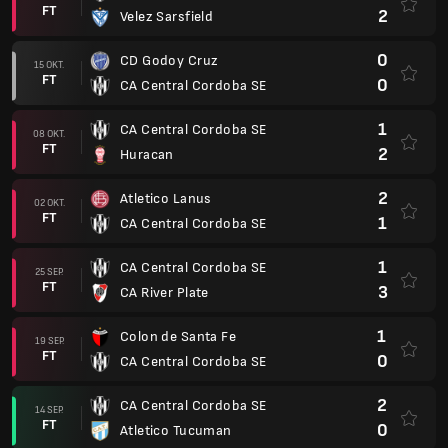
FT
2
Velez Sarsfield
0
CD Godoy Cruz
15 OKT.
FT
0
CA Central Cordoba SE
1
CA Central Cordoba SE
08 OKT.
FT
2
Huracan
2
Atletico Lanus
02 OKT.
FT
1
CA Central Cordoba SE
1
CA Central Cordoba SE
25 SEP.
FT
3
CA River Plate
1
Colon de Santa Fe
19 SEP.
FT
0
CA Central Cordoba SE
2
CA Central Cordoba SE
14 SEP.
FT
0
Atletico Tucuman