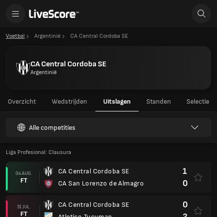
Voetbal
Argentinië
CA Central Cordoba SE
CA Central Cordoba SE
Argentinië
Overzicht
Wedstrijden
Uitslagen
Standen
Selectie
Alle competities
Liga Profesional: Clausura
1
CA Central Cordoba SE
04 AUG.
FT
0
CA San Lorenzo de Almagro
0
CA Central Cordoba SE
31 JUL.
FT
2
Atletico Tucuman