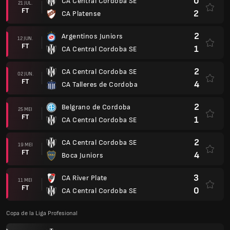
0
CA Central Cordoba SE
21 JUL.
FT
2
CA Platense
2
Argentinos Juniors
12 JUN.
FT
1
CA Central Cordoba SE
2
CA Central Cordoba SE
02 JUN.
FT
4
CA Talleres de Cordoba
2
Belgrano de Cordoba
25 MEI
FT
1
CA Central Cordoba SE
2
CA Central Cordoba SE
19 MEI
FT
4
Boca Juniors
3
CA River Plate
11 MEI
FT
0
CA Central Cordoba SE
Copa de la Liga Profesional