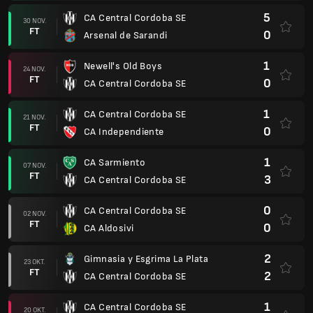
5
CA Central Cordoba SE
30 NOV.
FT
0
Arsenal de Sarandi
1
Newell's Old Boys
24 NOV.
FT
0
CA Central Cordoba SE
1
CA Central Cordoba SE
21 NOV.
FT
0
CA Independiente
1
CA Sarmiento
07 NOV.
FT
3
CA Central Cordoba SE
0
CA Central Cordoba SE
02 NOV.
FT
0
CA Aldosivi
2
Gimnasia y Esgrima La Plata
23 OKT.
FT
2
CA Central Cordoba SE
1
CA Central Cordoba SE
20 OKT.