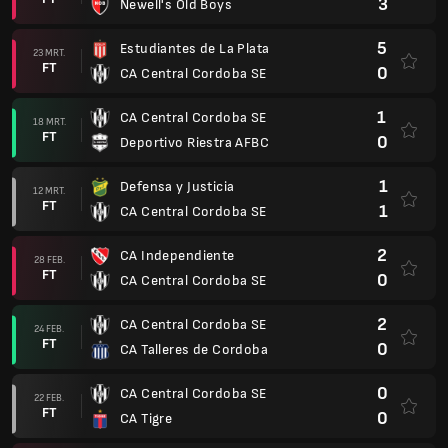
3
Newell's Old Boys
5
Estudiantes de La Plata
23 MRT.
FT
0
CA Central Cordoba SE
1
CA Central Cordoba SE
18 MRT.
FT
0
Deportivo Riestra AFBC
1
Defensa y Justicia
12 MRT.
FT
1
CA Central Cordoba SE
2
CA Independiente
28 FEB.
FT
0
CA Central Cordoba SE
2
CA Central Cordoba SE
24 FEB.
FT
0
CA Talleres de Cordoba
0
CA Central Cordoba SE
22 FEB.
FT
0
CA Tigre