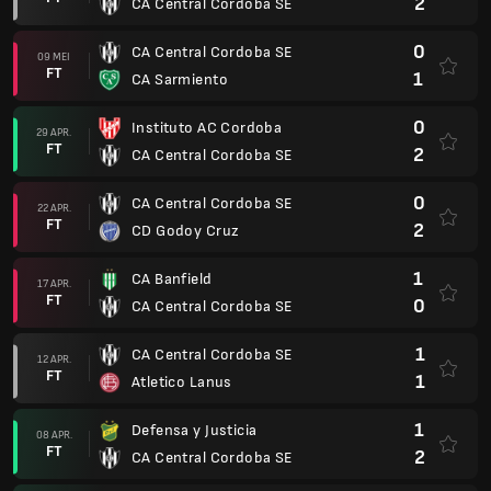
2
CA Central Cordoba SE
0
CA Central Cordoba SE
09 MEI
FT
1
CA Sarmiento
0
Instituto AC Cordoba
29 APR.
FT
2
CA Central Cordoba SE
0
CA Central Cordoba SE
22 APR.
FT
2
CD Godoy Cruz
1
CA Banfield
17 APR.
FT
0
CA Central Cordoba SE
1
CA Central Cordoba SE
12 APR.
FT
1
Atletico Lanus
1
Defensa y Justicia
08 APR.
FT
2
CA Central Cordoba SE