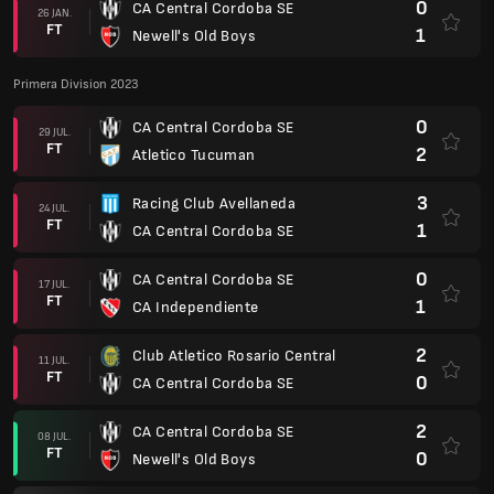
0
CA Central Cordoba SE
26 JAN.
FT
1
Newell's Old Boys
Primera Division 2023
0
CA Central Cordoba SE
29 JUL.
FT
2
Atletico Tucuman
3
Racing Club Avellaneda
24 JUL.
FT
1
CA Central Cordoba SE
0
CA Central Cordoba SE
17 JUL.
FT
1
CA Independiente
2
Club Atletico Rosario Central
11 JUL.
FT
0
CA Central Cordoba SE
2
CA Central Cordoba SE
08 JUL.
FT
0
Newell's Old Boys