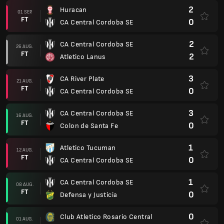
2
Huracan
01 SEP.
FT
0
CA Central Cordoba SE
2
CA Central Cordoba SE
26 AUG.
FT
2
Atletico Lanus
3
CA River Plate
21 AUG.
FT
0
CA Central Cordoba SE
3
CA Central Cordoba SE
16 AUG.
FT
0
Colon de Santa Fe
1
Atletico Tucuman
12 AUG.
FT
0
CA Central Cordoba SE
1
CA Central Cordoba SE
08 AUG.
FT
0
Defensa y Justicia
0
Club Atletico Rosario Central
01 AUG.