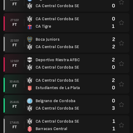
FT
0
CA Central Cordoba SE
0
CA Central Cordoba SE
27 SEP.
FT
1
CA Tigre
2
Boca Juniors
22 SEP.
FT
2
CA Central Cordoba SE
2
Deportivo Riestra AFBC
12 SEP.
FT
0
CA Central Cordoba SE
2
CA Central Cordoba SE
30 AUG.
FT
0
Estudiantes de La Plata
0
Belgrano de Cordoba
25 AUG.
FT
3
CA Central Cordoba SE
1
CA Central Cordoba SE
17 AUG.
FT
1
Barracas Central