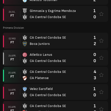
1
Gimnasia y Esgrima Mendoza
24 JUL.
FT
0
CA Central Cordoba SE
Primera Division
1
CA Central Cordoba SE
02 MEI
FT
2
Boca Juniors
0
Atletico Lanus
24 APR.
FT
0
CA Central Cordoba SE
4
CA Central Cordoba SE
20 APR.
FT
3
CA Platense
1
Velez Sarsfield
14 APR.
FT
0
CA Central Cordoba SE
1
CA Central Cordoba SE
05 APR.
FT