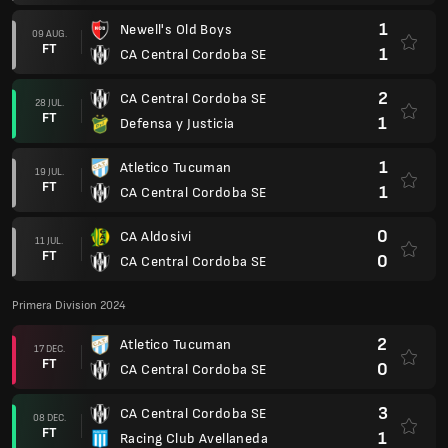
1
Newell's Old Boys
09 AUG.
FT
1
CA Central Cordoba SE
2
CA Central Cordoba SE
28 JUL.
FT
1
Defensa y Justicia
1
Atletico Tucuman
19 JUL.
FT
1
CA Central Cordoba SE
0
CA Aldosivi
11 JUL.
FT
0
CA Central Cordoba SE
Primera Division 2024
2
Atletico Tucuman
17 DEC.
FT
0
CA Central Cordoba SE
3
CA Central Cordoba SE
08 DEC.
FT
1
Racing Club Avellaneda