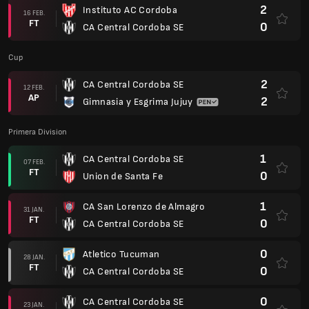
2
Instituto AC Cordoba
16 FEB.
FT
0
CA Central Cordoba SE
Cup
2
CA Central Cordoba SE
12 FEB.
AP
2
Gimnasia y Esgrima Jujuy
Primera Division
1
CA Central Cordoba SE
07 FEB.
FT
0
Union de Santa Fe
1
CA San Lorenzo de Almagro
31 JAN.
FT
0
CA Central Cordoba SE
0
Atletico Tucuman
28 JAN.
FT
0
CA Central Cordoba SE
0
CA Central Cordoba SE
23 JAN.