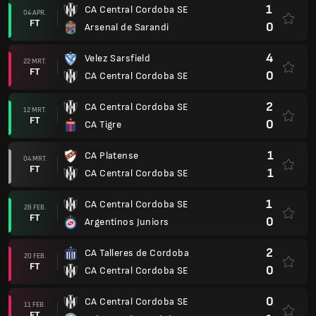
1
CA Central Cordoba SE
04 APR.
FT
0
Arsenal de Sarandi
4
Velez Sarsfield
22 MRT.
FT
0
CA Central Cordoba SE
2
CA Central Cordoba SE
12 MRT.
FT
0
CA Tigre
1
CA Platense
04 MRT.
FT
1
CA Central Cordoba SE
1
CA Central Cordoba SE
28 FEB.
FT
0
Argentinos Juniors
2
CA Talleres de Cordoba
20 FEB.
FT
0
CA Central Cordoba SE
0
CA Central Cordoba SE
11 FEB.
FT