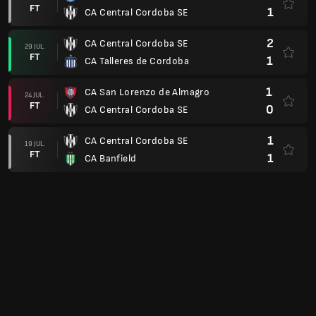
FT
1
CA Central Cordoba SE
2
CA Central Cordoba SE
29 JUL.
FT
1
CA Talleres de Cordoba
1
CA San Lorenzo de Almagro
24 JUL.
FT
0
CA Central Cordoba SE
1
CA Central Cordoba SE
19 JUL.
FT
1
CA Banfield