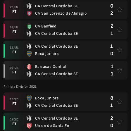
0
CA Central Cordoba SE
22 JUN.
FT
2
CA San Lorenzo de Almagro
2
CA Banfield
15 JUN.
FT
1
CA Central Cordoba SE
1
CA Central Cordoba SE
12 JUN.
FT
0
Boca Juniors
1
Barracas Central
03 JUN.
FT
1
CA Central Cordoba SE
Primera Division 2021
8
Boca Juniors
12 DEC.
FT
1
CA Central Cordoba SE
2
CA Central Cordoba SE
03 DEC.
FT
0
Union de Santa Fe