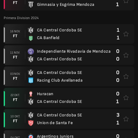
FT
1
Gimnasia y Esgrima Mendoza
Primera Division 2024
1
CA Central Cordoba SE
16 NOV.
FT
1
CA Banfield
0
Independiente Rivadavia de Mendoza
11 NOV.
FT
0
CA Central Cordoba SE
0
CA Central Cordoba SE
03 NOV.
FT
0
Racing Club Avellaneda
0
Huracan
22 OKT.
FT
1
CA Central Cordoba SE
3
CA Central Cordoba SE
10 OKT.
FT
1
Union de Santa Fe
0
Argentinos Juniors
04 OKT.