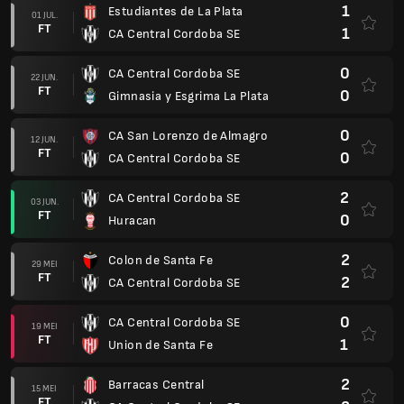
1
Estudiantes de La Plata
01 JUL.
FT
1
CA Central Cordoba SE
0
CA Central Cordoba SE
22 JUN.
FT
0
Gimnasia y Esgrima La Plata
0
CA San Lorenzo de Almagro
12 JUN.
FT
0
CA Central Cordoba SE
2
CA Central Cordoba SE
03 JUN.
FT
0
Huracan
2
Colon de Santa Fe
29 MEI
FT
2
CA Central Cordoba SE
0
CA Central Cordoba SE
19 MEI
FT
1
Union de Santa Fe
2
Barracas Central
15 MEI
FT