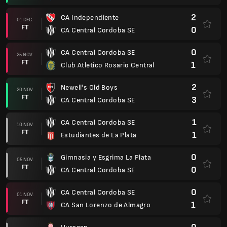
2
CA Independiente
01 DEC.
FT
0
CA Central Cordoba SE
0
CA Central Cordoba SE
25 NOV.
FT
1
Club Atletico Rosario Central
2
Newell's Old Boys
20 NOV.
FT
3
CA Central Cordoba SE
1
CA Central Cordoba SE
10 NOV.
FT
1
Estudiantes de La Plata
0
Gimnasia y Esgrima La Plata
05 NOV.
FT
0
CA Central Cordoba SE
0
CA Central Cordoba SE
01 NOV.
FT
1
CA San Lorenzo de Almagro