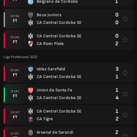
1
Belgrano de Cordoba
0
Boca Juniors
05 FEB.
FT
0
CA Central Cordoba SE
0
CA Central Cordoba SE
29 JAN.
FT
2
CA River Plate
Liga Profesional 2022
3
Velez Sarsfield
25 OKT.
FT
1
CA Central Cordoba SE
1
Union de Santa Fe
22 OKT.
FT
4
CA Central Cordoba SE
1
CA Central Cordoba SE
19 OKT.
FT
2
CA Tigre
2
Arsenal de Sarandi
15 OKT.