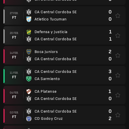
0
CA Central Cordoba SE
27 FEB.
FT
0
Atletico Tucuman
1
Defensa y Justicia
20 FEB.
FT
1
CA Central Cordoba SE
2
Boca Juniors
14 FEB.
FT
0
CA Central Cordoba SE
3
CA Central Cordoba SE
11 FEB.
FT
0
CA Sarmiento
1
CA Platense
04 FEB.
FT
0
CA Central Cordoba SE
0
CA Central Cordoba SE
02 FEB.
FT
2
CD Godoy Cruz