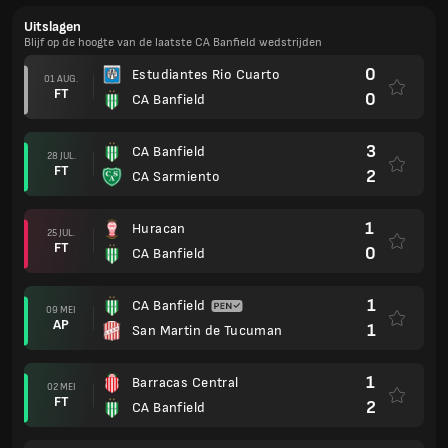
Uitslagen
Blijf op de hoogte van de laatste CA Banfield wedstrijden
0
Estudiantes Rio Cuarto
01 AUG.
FT
0
CA Banfield
3
CA Banfield
28 JUL.
FT
2
CA Sarmiento
1
Huracan
25 JUL.
FT
0
CA Banfield
1
CA Banfield
09 MEI
AP
1
San Martin de Tucuman
1
Barracas Central
02 MEI
FT
2
CA Banfield