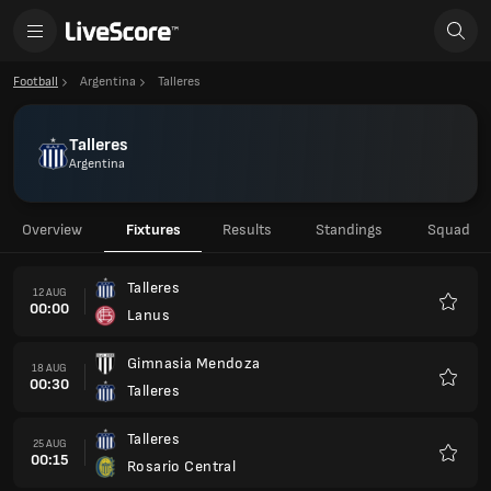
Football
Argentina
Talleres
Talleres
Argentina
Overview
Fixtures
Results
Standings
Squad
Talleres
12 AUG
00:00
Lanus
Favour
Gimnasia Mendoza
18 AUG
00:30
Talleres
Favour
Talleres
25 AUG
00:15
Rosario Central
Favour