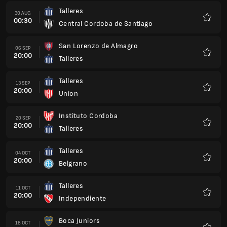
Talleres
30 AUG
00:30
Central Cordoba de Santiago
Favour
San Lorenzo de Almagro
06 SEP
20:00
Talleres
Favour
Talleres
13 SEP
20:00
Union
Favour
Instituto Cordoba
20 SEP
20:00
Talleres
Favour
Talleres
04 OCT
20:00
Belgrano
Favour
Talleres
11 OCT
20:00
Independiente
Favour
Boca Juniors
18 OCT