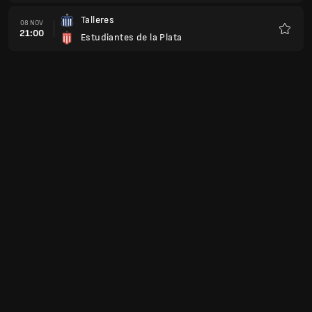
Talleres
08 NOV
21:00
Estudiantes de la Plata
Favour