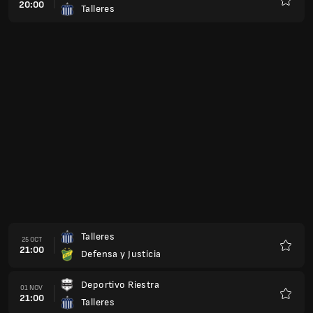
20:00
Talleres
Favour
Talleres
25 OCT
21:00
Defensa y Justicia
Favour
Deportivo Riestra
01 NOV
21:00
Talleres
Favour