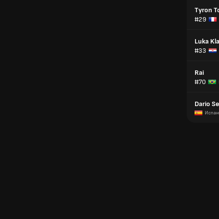
Tyron T
#29
Luka Kl
#33
Rai
#70
Dario Se
Испан