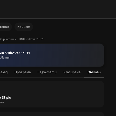
Тенис
Крикет
Хърватия
HNK Vukovar 1991
NK Vukovar 1991
рватия
глед
Програма
Резултати
Класиране
Състав
 Stipic
тия