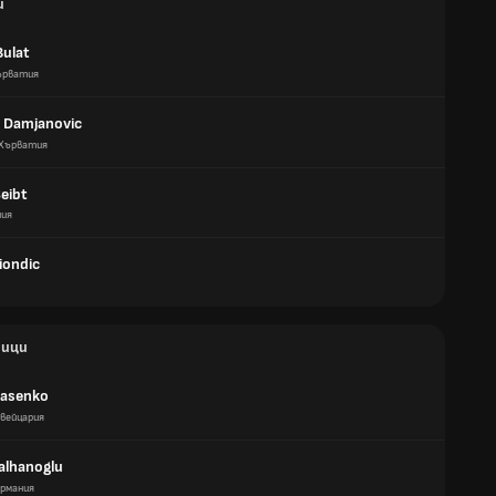
и
Bulat
ърватия
 Damjanovic
Хърватия
eibt
ния
iondic
ици
Vlasenko
вейцария
alhanoglu
ермания