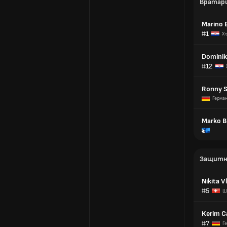
Вратар
Marino 
#1
Х
Dominik
#12
Ronny S
Герма
Marko B
Защитн
Nikita 
#5
Ш
Kerim C
#7
Г