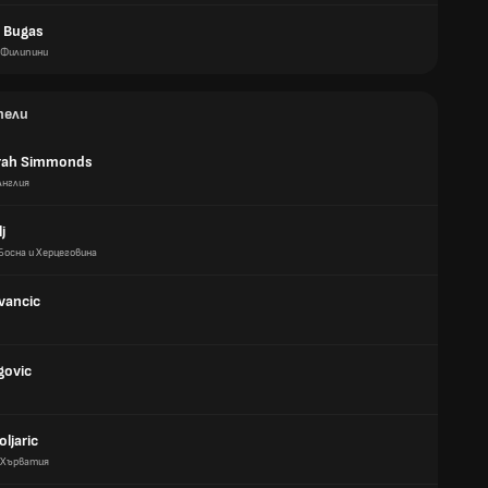
 Bugas
Филипини
тели
rah Simmonds
Англия
j
Босна и Херцеговина
vancic
govic
oljaric
Хърватия