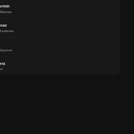
ormin
Франция
anac
Хърватия
Бразилия
rra
ия