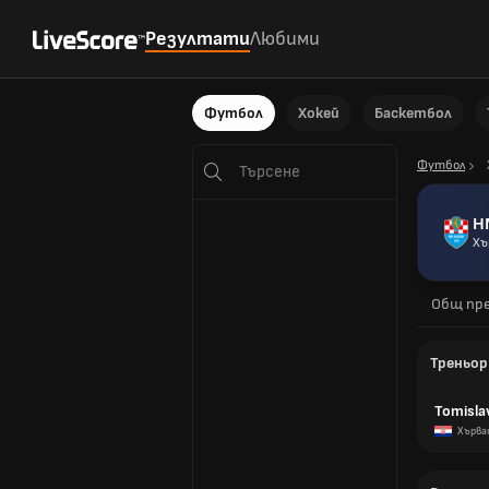
Резултати
Любими
Футбол
Хокей
Баскетбол
Футбол
H
Няма намерени
Хъ
резултати
Общ пре
Треньор
Tomislav
Хърва