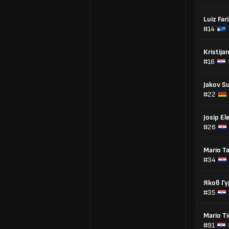
Luiz Far
#14
Kristija
#16
Jakov S
#22
Josip El
#26
Mario T
#34
Яков Г
#35
Mario Ti
#91