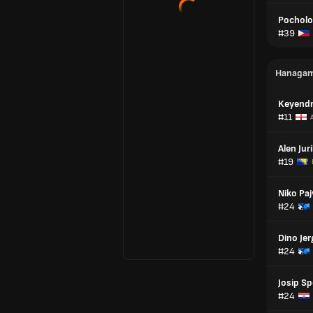
Pocholo
#39
Напада
Keyend
#11
Alen Juril
#19
Niko Paj
#24
Dino Jer
#24
Josip Sp
#24