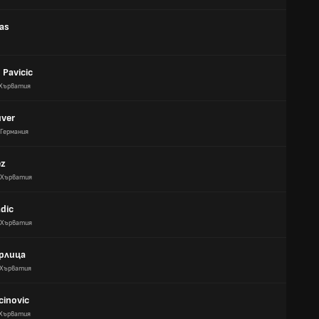
ias
n Pavicic
Хърватия
uver
Германия
ez
Хърватия
adic
Хърватия
урлица
Хърватия
cinovic
Хърватия