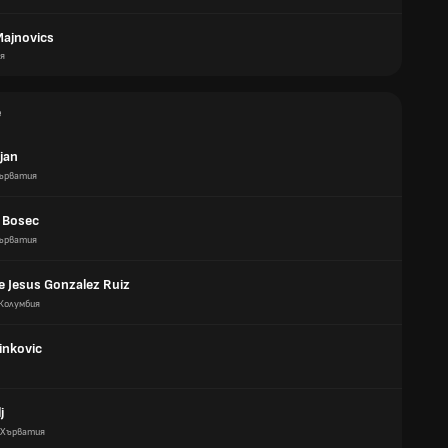
Majnovics
ия
е
ljan
ърватия
 Bosec
ърватия
e Jesus Gonzalez Ruiz
Колумбия
inkovic
j
Хърватия