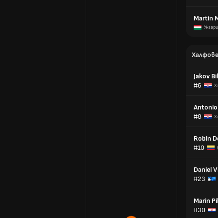
Martin 
Унгар
Халфов
Jakov Bi
#6
Х
Antonio
#8
Х
Robin D
#10
Daniel V
#23
Marin Pil
#30