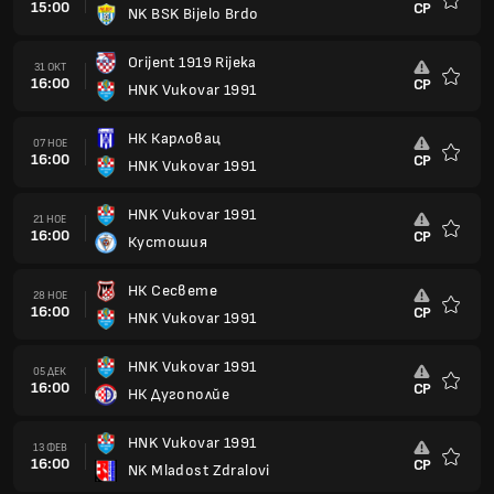
15:00
СР
NK BSK Bijelo Brdo
Любим
Orijent 1919 Rijeka
31 ОКТ
16:00
СР
HNK Vukovar 1991
Любим
НК Карловац
07 НОЕ
16:00
СР
HNK Vukovar 1991
Любим
HNK Vukovar 1991
21 НОЕ
16:00
СР
Кустошия
Любим
НК Сесвете
28 НОЕ
16:00
СР
HNK Vukovar 1991
Любим
HNK Vukovar 1991
05 ДЕК
16:00
СР
НК Дугополйе
Любим
HNK Vukovar 1991
13 ФЕВ
16:00
СР
NK Mladost Zdralovi
Любим