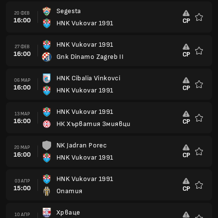
Segesta
20 ФЕВ
16:00
СР
HNK Vukovar 1991
Любим
HNK Vukovar 1991
27 ФЕВ
16:00
СР
Gnk Dinamo Zagreb II
Любим
HNK Cibalia Vinkovci
06 МАР
16:00
СР
HNK Vukovar 1991
Любим
HNK Vukovar 1991
13 МАР
16:00
СР
НК Хърватия Змиявци
Любим
NK Jadran Porec
20 МАР
16:00
СР
HNK Vukovar 1991
Любим
HNK Vukovar 1991
03 АПР
15:00
СР
Опатия
Любим
Хрваце
10 АПР