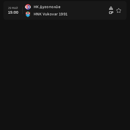
НК Дугополйе
29 МАЙ
15:00
СР
HNK Vukovar 1991
Любим