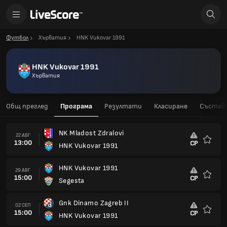
Футбол
Хърватия
HNK Vukovar 1991
HNK Vukovar 1991
Хърватия
Общ преглед
Програма
Резултати
Класиране
Състав
NK Mladost Zdralovi
22 АВГ
13:00
СР
HNK Vukovar 1991
Любим
HNK Vukovar 1991
29 АВГ
15:00
СР
Segesta
Любим
Gnk Dinamo Zagreb II
02 СЕП
15:00
СР
HNK Vukovar 1991
Любим