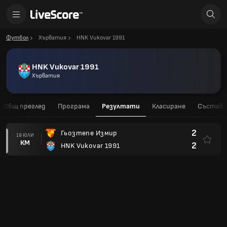
Футбол
Хърватия
HNK Vukovar 1991
HNK Vukovar 1991
Хърватия
Общ преглед
Програма
Резултати
Класиране
Състав
2
Гьозтепе Измир
19 ЮЛИ
КМ
2
HNK Vukovar 1991