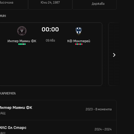
Височина
Юни 24, 1987
Държава
 МАЧ
00:00
09 Авг
Интер Маями ФК
КФ Монтерей
 КАРИЕРАТА
Интер Маями ФК
2023
-
В момента
САЩ
МЛС Ол Старс
2024
-
2024
САЩ