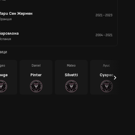
Пари Сен Жермен
2021
-
2023
Франция
Барселона
2004
-
2021
Испания
НИЦИ
део
Daniel
Mateo
Луис
енде
Pinter
Silvetti
Суарес
B