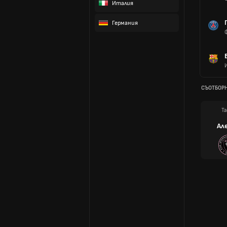
Италия
Германия
СЪОТБОР
Та
Ал