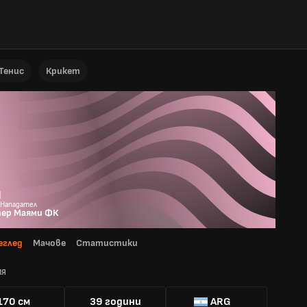
Тенис
Крикет
и
 Нападател
ер Маями ФК
еглед
Мачове
Статистики
ИЯ
170 см
39 години
ARG