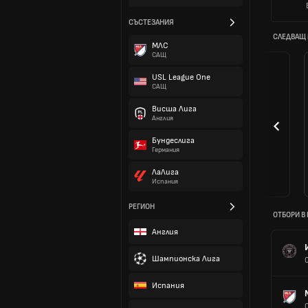
СЪСТЕЗАНИЯ
СЛЕДВАЩ
МЛС
САЩ
USL League One
САЩ
Висша Лига
Англия
Бундеслига
Германия
ЛаЛига
Испания
РЕГИОН
ОТБОРИ В
Англия
Шампионска Лига
Испания