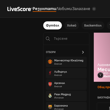
Резултати
Любими
Залагане
Футбол
Хокей
Баскетбол
ОТБОРИ
Манчестър Юнайтед
Англия
Лионел
Мес
Ливърпул
#10 -
Англия
Инт
Арсенал
Англия
Общ пр
Реал Мадрид
БИОГРАФ
Испания
Барселона
Испания