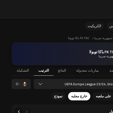
نس
الكريكيت
جمهورية صربيا
FK TSC باكا توبولا
 باكا توبولا
ورية صربيا
مة
مباريات مجدولة
النتائج
الترتيب
التشكيلة
UEFA Europa League 23/24, Gro
على ملعبه
خارج معلبه
نموذج
ل