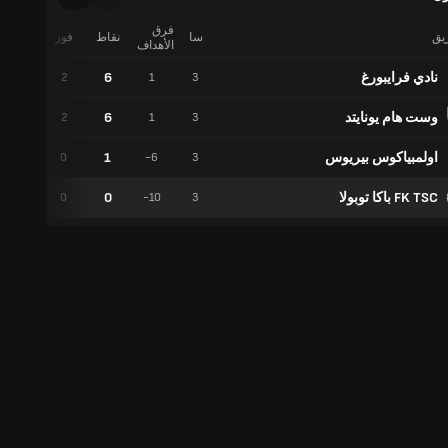
فرق
ريق
سا
نقاط
فوز
تعادل
الأهداف
نادي فرايبورغ
6
0
2
1
3
وست هام يونايتد
6
0
2
1
3
اولمبياكوس بيريوس
1
1
0
-6
3
FK TSC باكا توبولا
0
0
0
-10
3