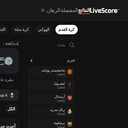
النتائج
المفضلة
الرهان
كرة القدم
الهوكي
كرة سلة
الت
كرة القدم
FK TSC
الفرق
جمه
مانتشستر يونايتد
إنجلترا
نظرة عا
ليفربول
إنجلترا
up A
أرسنال
إنجلترا
الكل
ريال مدريد
إسبانيا
برشلونة
أحدث جدو
إسبانيا