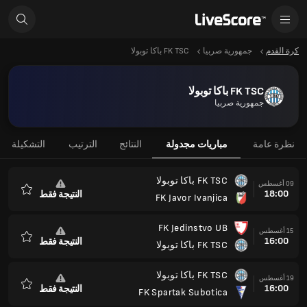
كرة القدم
جمهورية صربيا
FK TSC باكا توبولا
FK TSC باكا توبولا
جمهورية صربيا
نظرة عامة
مباريات مجدولة
النتائج
الترتيب
التشكيلة
FK TSC باكا توبولا
09 أغسطس
18:00
النتيجة فقط
FK Javor Ivanjica
المفضلة
FK Jedinstvo UB
15 أغسطس
16:00
النتيجة فقط
FK TSC باكا توبولا
المفضلة
FK TSC باكا توبولا
19 أغسطس
16:00
النتيجة فقط
FK Spartak Subotica
المفضلة