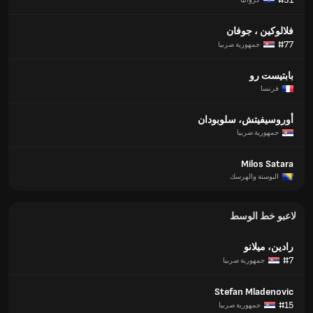
فلالوكين ، جوفان
#77
جمهورية صربيا
بابتيست رو
فرنسا
أوروسيفيتش، سلوبودان
جمهورية صربيا
Milos Satara
البوسنة والهرسك
لاعبو خط الوسط
رادين، ميلانو
#7
جمهورية صربيا
Stefan Mladenovic
#15
جمهورية صربيا