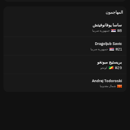
المهاجمون
ساسا يوفانوفيتش
#8
جمهورية صربيا
Dragoljub Savic
#21
جمهورية صربيا
بريستيج مبونغو
#29
كونجو
Andrej Todoroski
شمال مقدونيا