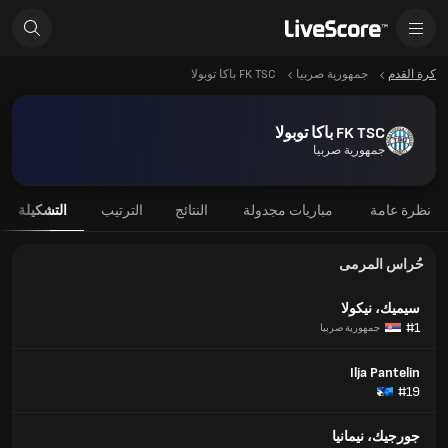
كرة القدم
جمهورية صربيا
FK TSC باكا توبولا
FK TSC باكا توبولا
جمهورية صربيا
نظرة عامة
مباريات مجدولة
النتائج
الترتيب
التشكيلة
حُراس المرمى
سيميك، نيكولا
#1
جمهورية صربيا
Ilja Pantelin
#19
جورجيك، نيمانيا