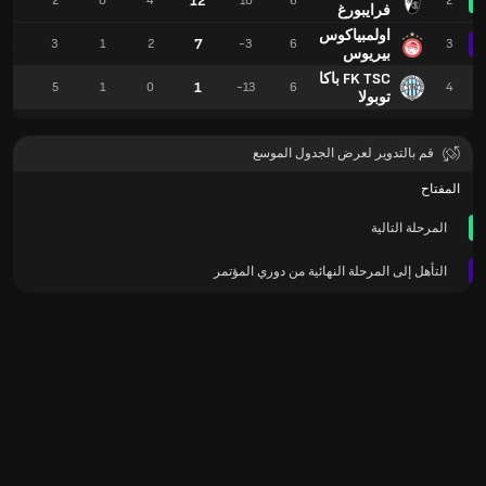
12
17
2
0
4
10
6
2
فرايبورغ
اولمبياكوس
7
11
3
1
2
-3
6
3
بيريوس
FK TSC باكا
1
6
5
1
0
-13
6
4
توبولا
قم بالتدوير لعرض الجدول الموسع
المفتاح
المرحلة التالية
التأهل إلى المرحلة النهائية من دوري المؤتمر