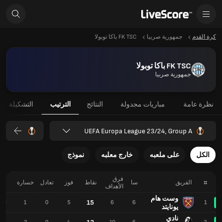
كرة القدم
جمهورية صربيا
FK TSC باكا توبولا
FK TSC باكا توبولا
جمهورية صربيا
نظرة عامة
مباريات مجدولة
النتائج
الترتيب
التشكيلة
UEFA Europa League 23/24, Group A
الكل
على ملعبه
خارج معلبه
نموذج
فرق
#
الفريق
سا
نقاط
فوز
تعادل
خسارة
لـ
الأهداف
وست هام
15
10
1
0
5
6
6
1
يونايتد
نادي