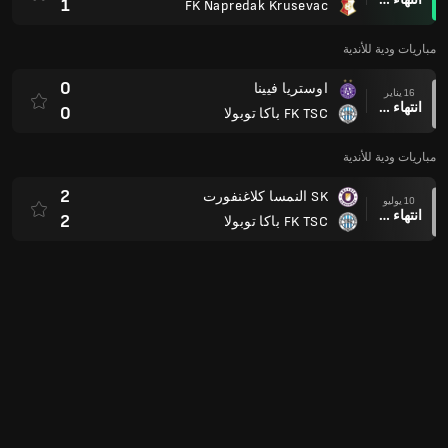
1
FK Napredak Krusevac
مباريات ودية للأندية
0
اوستريا فيينا
16 يناير
انتهاء وقت المباراة
0
FK TSC باكا توبولا
مباريات ودية للأندية
2
SK النمسا كلاغنفورت
10 يوليو
انتهاء وقت المباراة
2
FK TSC باكا توبولا