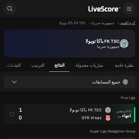
كرة القدم
جمهورية صربيا
FK TSC باكا توبولا
FK TSC باكا توبولا
جمهورية صربيا
نظرة عامة
مباريات مجدولة
النتائج
الترتيب
التشكيلة
جميع المسابقات
Prva Liga
1
FK TSC باكا توبولا
01 أغسطس
انتهاء وقت المباراة
0
OFK Vrsac
Super Liga Relegation Group