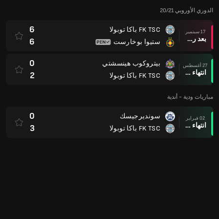
الدوري الأوروبي 20/21
6
FK TSC باكا توبولا
17 سبتمبر
بعد ركلات الترجيح
6
ستيوا بوخارست
0
بيتروكوب هينسشتي
27 أغسطس
انتهاء وقت المباراة
2
FK TSC باكا توبولا
مباريات ودية - أندية
0
سونديرجيسك
02 فبراير
انتهاء وقت المباراة
3
FK TSC باكا توبولا