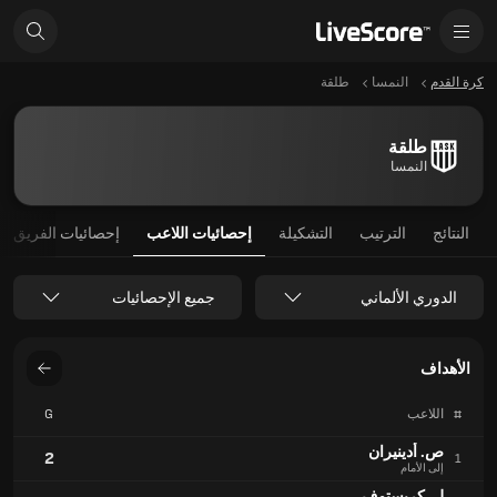
كرة القدم
النمسا
طلقة
طلقة
النمسا
النتائج
الترتيب
التشكيلة
إحصائيات اللاعب
إحصائيات الفريق
الدوري الألماني
جميع الإحصائيات
الأهداف
#
اللاعب
G
ص. أدينيران
2
1
إلى الأمام
ل. كريستوف