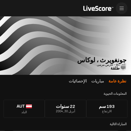
جونغويرث ، لوكاس
#1 - حارس مرمى
طلقة
نظرة عامة
مباريات
الإحصائيات
المعلومات الحيوية
AUT
193 سم
22 سنوات
الارتفاع
أبريل 30, 2004
البلد
المباراة التالية