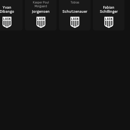
Kasper Poul
Tobias
Molgaard
Yvan
Fabian
Dibango
Jorgensen
Schutzenauer
Schillinger