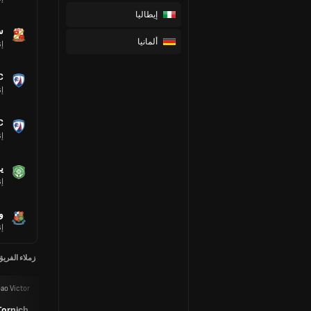
إيطاليا
س
ألمانيا
إن
C
إن
C
إن
ي
إن
و
إن
زملاء الفريق
oao Victor
Kasper Poul
Molgaard
Yvan
Tornich
Dibango
Jorgensen