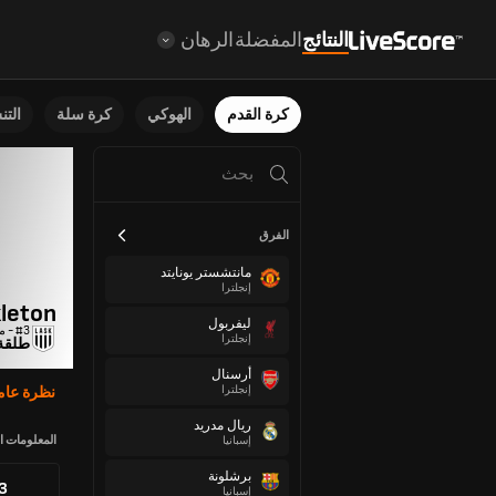
النتائج
المفضلة
الرهان
كرة القدم
الهوكي
كرة سلة
الت
الفرق
مانتشستر يونايتد
إنجلترا
kleton
ليفربول
#3 - مدافع
إنجلترا
طلقة
أرسنال
إنجلترا
نظرة عام
ريال مدريد
المعلومات ا
إسبانيا
برشلونة
93
إسبانيا