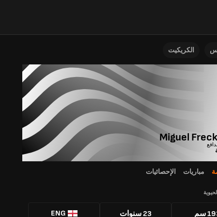
نس
الكريكيت
Miguel Frec
ة
مباريات
الإحصائيات
لحيوية
ENG
1 سم
23 سنوات