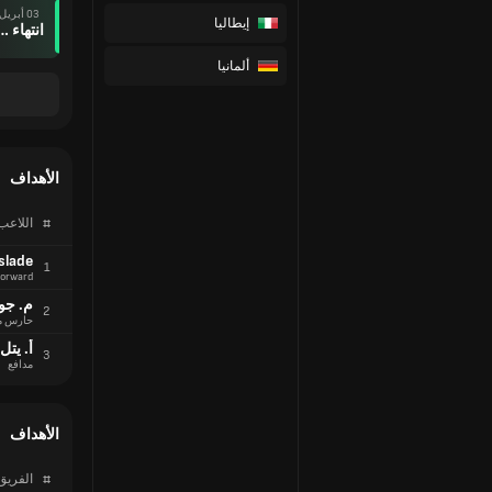
03 أبريل
إيطاليا
انتهاء وقت ال
ألمانيا
الأهداف
#
اللاعب
slade
1
orward
م. جو
2
حارس م
أ. يتل
3
مدافع
الأهداف
#
الفريق