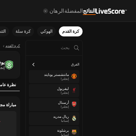
النتائج
المفضلة
الرهان
كرة القدم
الهوكي
كرة سلة
الت
كرة القدم
يوف
الفرق
إنجل
مانتشستر يونايتد
إنجلترا
نظرة عام
ليفربول
إنجلترا
أرسنال
مباراة مج
إنجلترا
ريال مدريد
إسبانيا
برشلونة
إسبانيا