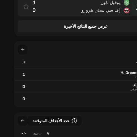
1
يوفيل تاون
مباراة
0
إف سي سيتي بترورو
عرض جميع النتائج الأخيرة
G
H. Green
1
F
لد
0
رمى
0
عدد الأهداف المتوقعة
G
عدد
+/-