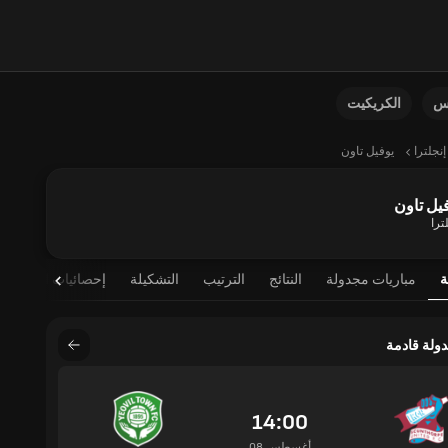
نس
الكريكيت
إنجلترا
يوفيل تاون
يل تاون
ترا
ة
مباريات مجدولة
النتائج
الترتيب
التشكيلة
إحصائيات اللاعب
دولة قادمة
14:00
08 أغسطس