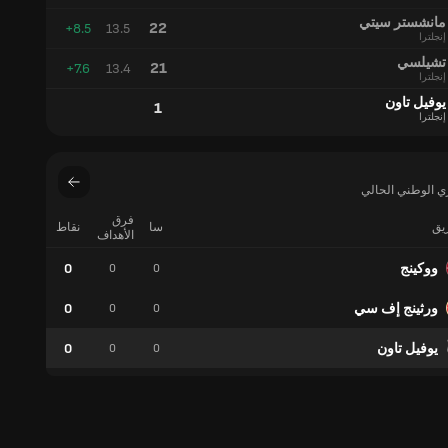
الأهداف
المتوقعة
مانشستر سيتي
22
+8.5
13.5
إنجلترا
تشيلسي
21
+7.6
13.4
إنجلترا
يوفيل تاون
1
إنجلترا
ي الوطني الحالي
فرق
ريق
سا
نقاط
فوز
الأهداف
ووكينج
0
0
0
0
ورثينج إف سي
0
0
0
0
يوفيل تاون
0
0
0
0