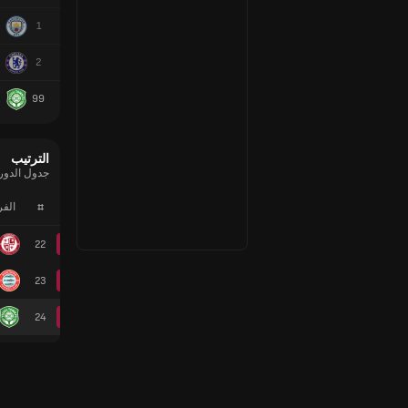
1
2
99
الترتيب
جدول الدور
#
الف
22
23
24