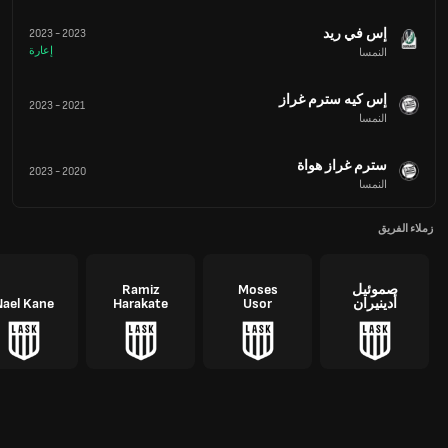
إس في ريد
2023
-
2023
إعارة
النمسا
إس كيه سترم غراز
2023
-
2021
النمسا
سترم غراز هواة
2023
-
2020
النمسا
زملاء الفريق
صموئيل
Moses
Ramiz
أدينيران
Usor
Harakate
Nael Kane