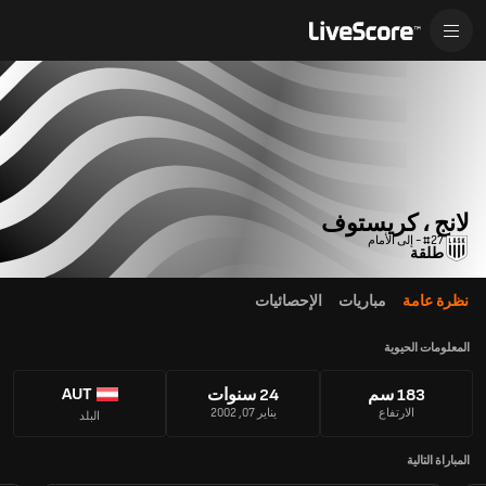
لانج ، كريستوف
#27 - إلى الأمام
طلقة
نظرة عامة
مباريات
الإحصائيات
المعلومات الحيوية
AUT
183 سم
24 سنوات
الارتفاع
يناير 07, 2002
البلد
المباراة التالية