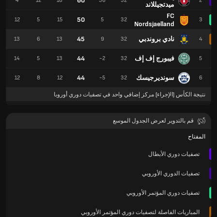
60
4
12
16
36
32
2
ميدتجيللاند
FC
50
12
5
15
5
32
3
Nordsjaelland
نادي بروندبي
45
13
6
13
9
32
4
فيبورج إف إف
44
14
5
13
-2
32
5
سونديرجيسك
44
12
8
12
-5
32
6
نتيجة الكأس [الإجراء] مركز إضافي واحد في تصفيات دوري أوروبا
قم بالتدوير لعرض الجدول الموسع
المفتاح
تصفيات دوري الأبطال
تصفيات الدوري الأوروبي
تصفيات دوري المؤتمر الأوروبي
المباريات الفاصلة لتصفيات دوري المؤتمر الأوروبي