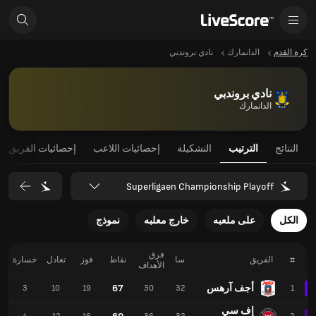
كرة القدم
الدانمارك
نادي بروندبي
نادي بروندبي
الدانمارك
النتائج
الترتيب
التشكيلة
إحصائيات اللاعب
إحصائيات الفريق
Superligaen Championship Playoff
الكل
على ملعبه
خارج معلبه
نموذج
فرق
#
الفريق
سا
نقاط
فوز
تعادل
خسارة
الأهداف
أجف آرهس
67
3
10
19
30
32
1
إف سي