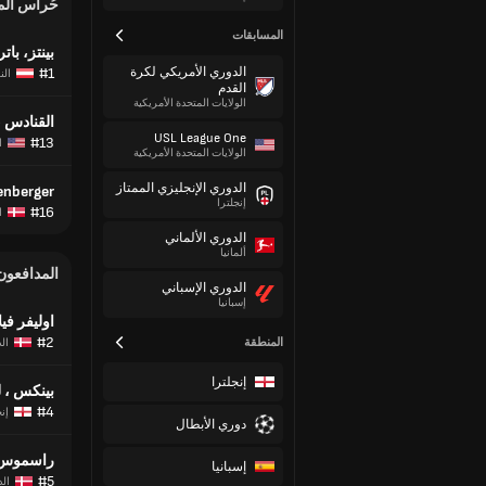
حُراس ال
المسابقات
بينتز، بات
الدوري الأمريكي لكرة
#1
الن
القدم
الولايات المتحدة الأمريكية
القنادس ،
USL League One
#13
ا
الولايات المتحدة الأمريكية
الدوري الإنجليزي الممتاز
enberger
إنجلترا
#16
ا
الدوري الألماني
ألمانيا
المدافعون
الدوري الإسباني
إسبانيا
اوليفر في
#2
المنطقة
ال
إنجلترا
بينكس ، 
#4
إنج
دوري الأبطال
راسموس 
إسبانيا
#5
الد