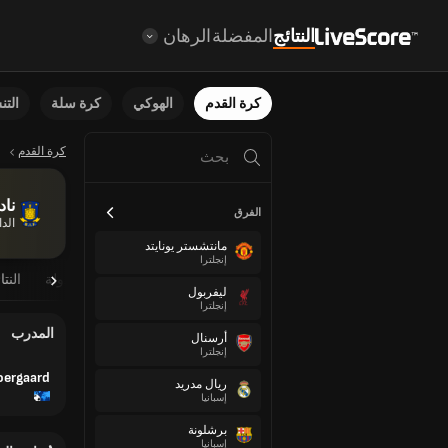
النتائج
المفضلة
الرهان
كرة القدم
الهوكي
كرة سلة
الت
كرة القدم
ناد
الفرق
الد
مانتشستر يونايتد
إنجلترا
نظرة عامة
مباريات مجدولة
النتا
ليفربول
إنجلترا
المدرب
أرسنال
إنجلترا
ergaard
ريال مدريد
إسبانيا
برشلونة
إسبانيا