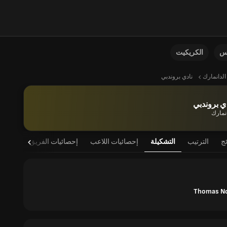
نس
الكريكيت
الدانمارك
نادي بروندبي
ي بروندبي
انمارك
ئج
الترتيب
التشكيلة
إحصائيات اللاعب
إحصائيات الفريق
Thomas No