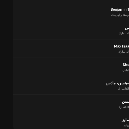
Benjamin T
بوسنة والهرسك
اس
لدانمارك
Max Isa
لدانمارك
Sho
ليابان
-ينسن، مادس
الدانمارك
نسن
الدانمارك
ليز
بولندا