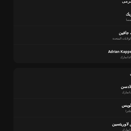
مرمى
ريك
مسا
 جافين
لولايات المتحدة
Adrian Kapp
لدانمارك
لادسن
دانمارك
لويس
لترا
لاوريتسين
انمارك