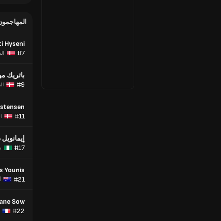
المهاجمون
ti Hyseni
#7
الد
باتريك م
#9
ال
istensen
#11
ا
إيمانويل 
#17
ن
s Younis
#21
أ
ane Sow
#22