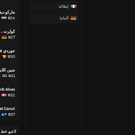
إيطاليا
ماركو دي
#24
ألمانيا
كولرت ، 
#27
أ
جوردي فا
#30
سين كلايب
#31
س
rik Alves
#32
el Canut
#37
لاعبو خط