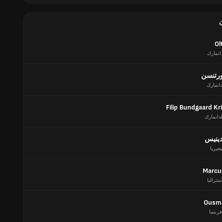
Ol
انمارك
ورتنسن
دانمارك
Filip Bundgaard Kr
لدانمارك
دينيس
يجيريا
Marcu
ستراليا
Ousm
فرنسا