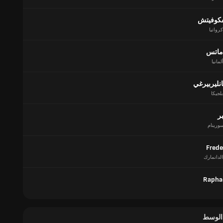
فكوفيتش
كرواتيا
ماتس
لمانيا
نليربيرغي
بلجيكا
ر
ورينام
Frede
الدانمارك
Rapha
 الوسط