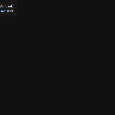
r Ambaek
#38