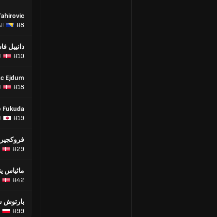
ahirovic
#8
ال
دانييل ف
#10
ا
ac Ejdum
#18
ا
 Fukuda
#19
ا
فروكجير
#29
ماثياس ي
#42
بارتوش س
#99