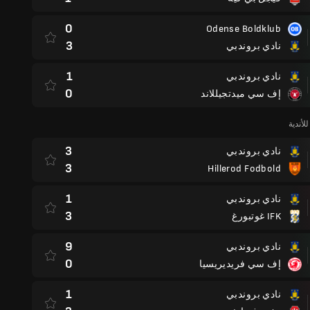
0
Odense Boldklub
3
نادي بروندبي
1
نادي بروندبي
0
إف سي ميدتجيللاند
لأندية
3
نادي بروندبي
3
Hillerod Fodbold
1
نادي بروندبي
3
IFK غوتبورغ
9
نادي بروندبي
0
إف سي فريديريسيا
1
نادي بروندبي