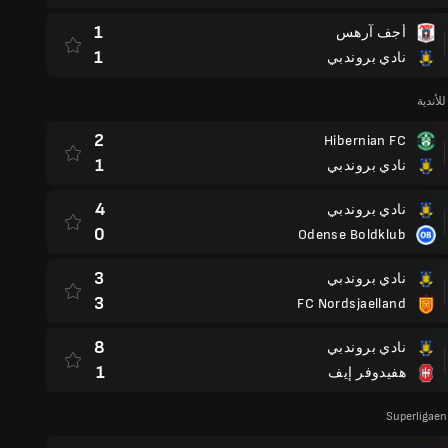
1
أجف آرهس
1
نادي بروندبي
لأندية
2
Hibernian FC
1
نادي بروندبي
4
نادي بروندبي
0
Odense Boldklub
3
نادي بروندبي
3
FC Nordsjaelland
8
نادي بروندبي
1
هفيدوفر إيف
Superligaen