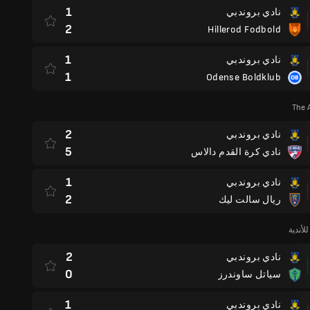
1
نادي بروندبي
2
Hillerod Fodbold
1
نادي بروندبي
1
Odense Boldklub
The 
2
نادي بروندبي
5
نادي كرة القدم دالاس
1
نادي بروندبي
2
ريال سالت ليك
لأندية
2
نادي بروندبي
0
سياتل ساوندرز
1
نادي بروندبي