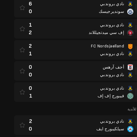
6
نادي بروندبي
0
سونديرجيسك
1
نادي بروندبي
2
إف سي ميدتجيللاند
2
FC Nordsjaelland
1
نادي بروندبي
0
أجف آرهس
0
نادي بروندبي
0
نادي بروندبي
1
فيبورج إف إف
لأندية
2
نادي بروندبي
0
سيلكيبورج ايف