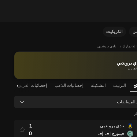
نس
الكريكيت
الدانمارك
نادي بروندبي
ي بروندبي
انمارك
ئج
الترتيب
التشكيلة
إحصائيات اللاعب
إحصائيات الفريق
 المسابقات
ز
1
نادي بروندبي
0
فيبورج إف إف