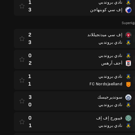
1
نادي بروندبي
3
إف سي كوبنهاجن
Superli
2
إف سي ميدتجيللاند
3
نادي بروندبي
0
نادي بروندبي
2
أجف آرهس
1
نادي بروندبي
1
FC Nordsjaelland
3
سونديرجيسك
0
نادي بروندبي
0
فيبورج إف إف
1
نادي بروندبي