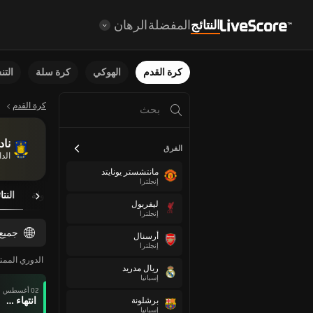
النتائج
المفضلة
الرهان
كرة القدم
الهوكي
كرة سلة
الت
كرة القدم
ناد
الفرق
الد
مانتشستر يونايتد
إنجلترا
نظرة عامة
مباريات مجدولة
النتا
ليفربول
إنجلترا
جميع
أرسنال
إنجلترا
الدوري الممتا
ريال مدريد
إسبانيا
02 أغسطس
انتهاء وقت المباراة
برشلونة
إسبانيا