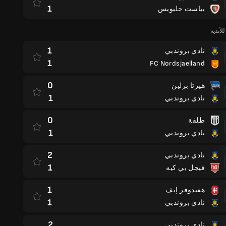
1
بياست جليويس
لأندية
1
نادي بروندبي
1
FC Nordsjaelland
0
هيرتا برلين
1
نادي بروندبي
0
طلقة
1
نادي بروندبي
2
نادي بروندبي
1
فيجل بي كيه
1
هفيدوفر إيف
1
نادي بروندبي
2
نادي بروندبي