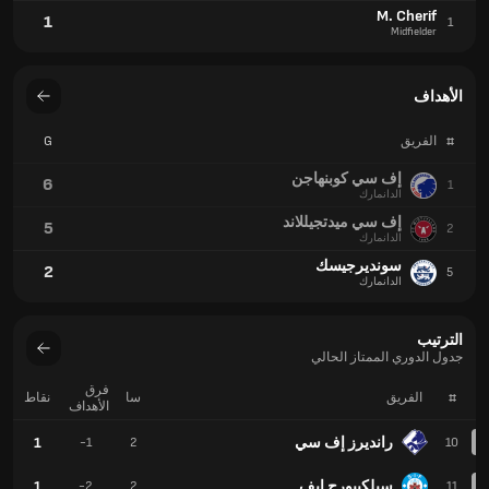
M. Cherif
1
1
Midfielder
الأهداف
#
الفريق
G
إف سي كوبنهاجن
6
1
الدانمارك
إف سي ميدتجيللاند
5
2
الدانمارك
سونديرجيسك
2
5
الدانمارك
الترتيب
جدول الدوري الممتاز الحالي
فرق
#
الفريق
سا
نقاط
الأهداف
رانديرز إف سي
1
-1
2
10
سيلكيبورج ايف
1
-2
2
11