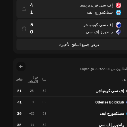
4
إف سي فريديريسيا
1
سيلكيبورج ايف
5
إف سي كوبنهاجن
0
رانديرز إف سي
عرض جميع النتائج الأخيرة
ن Superliga 2025/2026
فرق
ريق
سا
نقاط
فوز
الأهداف
إف سي كوبنهاجن
51
15
23
32
41
Odense Boldklub
11
-9
32
سيلكيبورج ايف
36
10
-26
32
رانديرز إف سي
35
9
-14
32