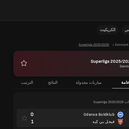
نس
الكريكيت
Superliga 2025/2026
Denmark
Superliga 2025/20
Denm
المفضلة
امة
مباريات مجدولة
النتائج
الترتيب
Superlig
0
Odense Boldklub
1
فيجل بي كيه