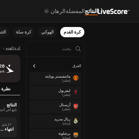
النتائج
المفضلة
الرهان
كرة القدم
الهوكي
كرة سلة
الت
كرة القدم
26
الفرق
ark
مانتشستر يونايتد
إنجلترا
نظرة ع
ليفربول
إنجلترا
النتائج
أرسنال
إنجلترا
تابع آخر أحداث a 2025/2026
ريال مدريد
إسبانيا
17 مايو
انتهاء وقت المباراة
برشلونة
إسبانيا