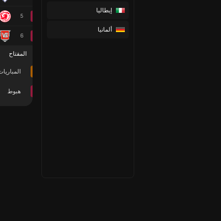
إيطاليا
5
ألمانيا
6
المفتاح
المباريات
هبوط