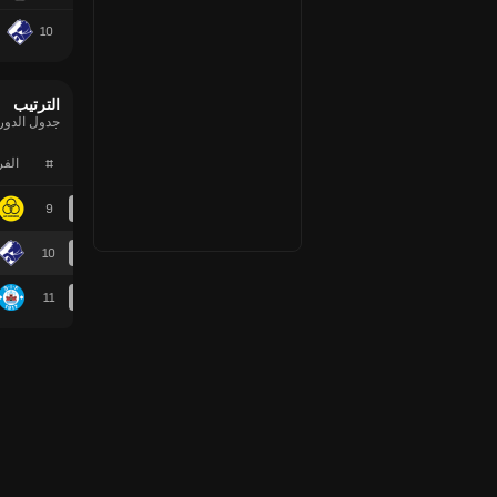
10
الترتيب
جدول الدوري
#
الف
9
10
11