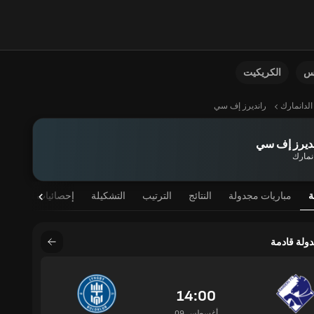
نس
الكريكيت
الدانمارك
رانديرز إف سي
نديرز إف سي
انمارك
ة
مباريات مجدولة
النتائج
الترتيب
التشكيلة
إحصائيات اللاعب
دولة قادمة
14:00
09 أغسطس