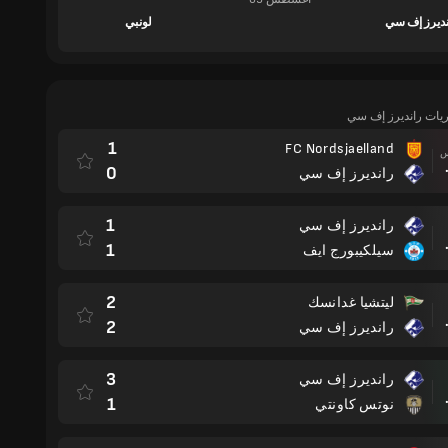
نديرز إف سي
لونبي
اريات رانديرز إف سي
1
FC Nordsjaelland
مباراة
0
رانديرز إف سي
1
رانديرز إف سي
مباراة
1
سيلكيبورج ايف
2
ليتشيا غدانسك
مباراة
2
رانديرز إف سي
3
رانديرز إف سي
مباراة
1
نوتس كاونتي