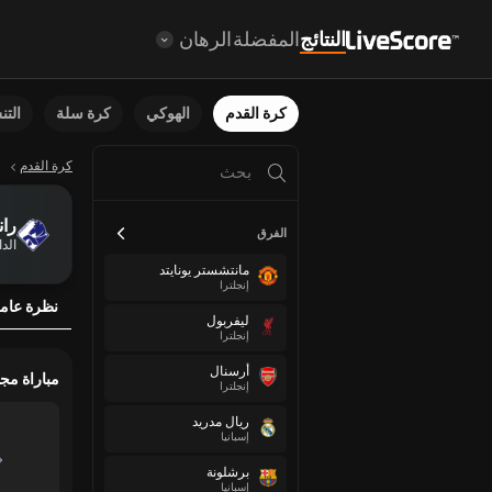
النتائج
المفضلة
الرهان
كرة القدم
الهوكي
كرة سلة
الت
كرة القدم
را
الفرق
الد
مانتشستر يونايتد
إنجلترا
نظرة عام
ليفربول
إنجلترا
أرسنال
مباراة مج
إنجلترا
ريال مدريد
إسبانيا
برشلونة
إسبانيا