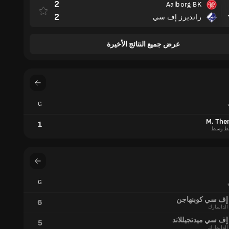
2
Aalborg BK
مباراة
2
رانديرز إف سي
عرض جميع النتائج الأخيرة
G
M. The
1
ط وسط
G
إف سي كوبنهاجن
6
الدانمارك
إف سي ميدتجيللاند
5
الدانمارك