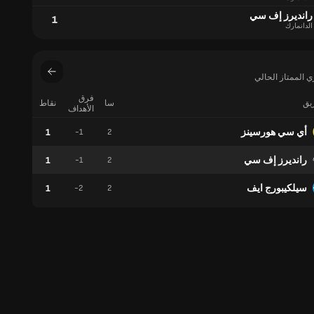
رانديرز إف سي
1
الدانمارك
 الممتاز الحالي
فرق
ريق
سا
نقاط
فوز
الأهداف
أي سي هورسينز
1
0
-1
2
رانديرز إف سي
1
0
-1
2
سيلكيبورج ايف
1
0
-2
2