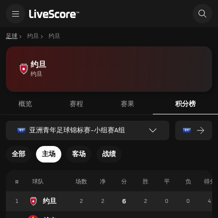
足球
约旦
约旦
约旦
约旦
概览
赛程
赛果
积分榜
亚洲青年足球锦标赛-小组赛A组
全部
主场
客场
战绩
#
球队
场数
净
分
胜
平
负
得分
约旦
6
1
2
2
2
0
0
4