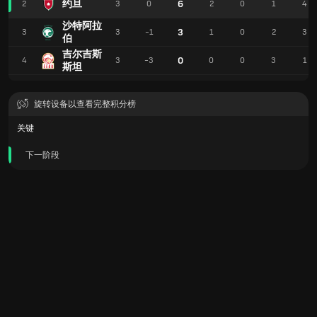
约旦
6
2
3
0
2
0
1
4
沙特阿拉
3
3
3
-1
1
0
2
3
伯
吉尔吉斯
0
4
3
-3
0
0
3
1
斯坦
旋转设备以查看完整积分榜
关键
下一阶段