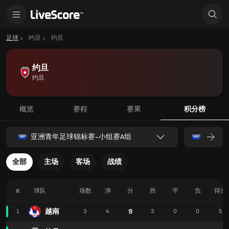
足球
约旦
约旦
约旦
约旦
概览
赛程
赛果
积分榜
亚洲青年足球锦标赛-小组赛A组
全部
主场
客场
战绩
#
球队
场数
净
分
胜
平
负
得分
越南
9
1
3
4
3
0
0
5