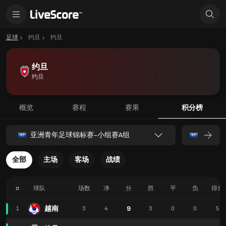
足球
约旦
约旦
约旦
约旦
概览
赛程
赛果
积分榜
亚洲青年足球锦标赛-小组赛A组
全部
主场
客场
战绩
#
球队
场数
净
分
胜
平
负
得分
越南
9
1
3
4
3
0
0
5