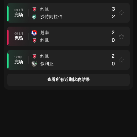
3
约旦
09 1月
完场
2
沙特阿拉伯
2
越南
06 1月
完场
0
约旦
2
约旦
12 9月
完场
0
叙利亚
查看所有近期比赛结果