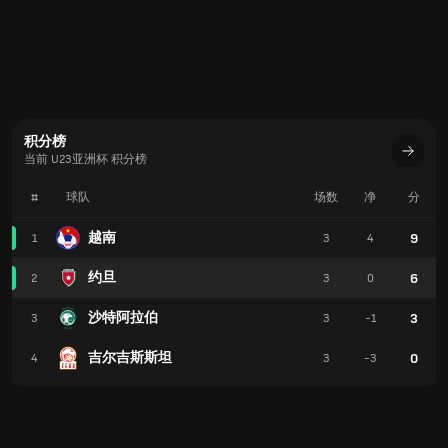
积分榜
当前 U23亚洲杯 积分榜
#
球队
场数
净
分
越南
9
1
3
4
约旦
6
2
3
0
沙特阿拉伯
3
3
3
-1
吉尔吉斯斯坦
0
4
3
-3