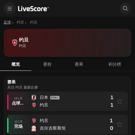
足球
约旦
约旦
约旦
约旦
概览
赛程
赛果
积分榜
赛果
关注 约旦 最新比赛
1
日本
16 1月
点球大战后
1
约旦
1
约旦
12 1月
完场
0
吉尔吉斯斯坦