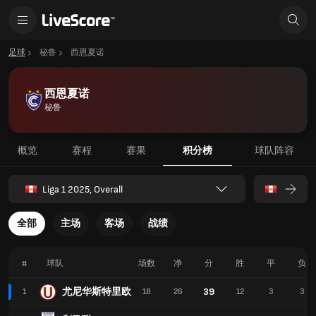
足球
秘鲁
西恩夏诺
西恩夏诺
秘鲁
概览
赛程
赛果
积分榜
球队阵容
Liga 1 2025, Overall
全部
主场
客场
战绩
#
球队
场数
净
分
胜
平
负
尤尼华斯特里欧
39
1
18
26
12
3
3