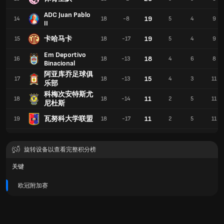
ADC Juan Pablo
19
14
18
-8
5
4
9
II
卡哈马卡
19
15
18
-17
5
4
9
Em Deportivo
18
16
18
-13
4
6
8
Binacional
阿亚库乔足球俱
15
17
18
-13
4
3
11
乐部
科梅次安特斯尤
11
18
18
-14
2
5
11
尼杜斯
瓦努科大学联盟
11
19
18
-17
2
5
11
旋转设备以查看完整积分榜
关键
欧冠附加赛