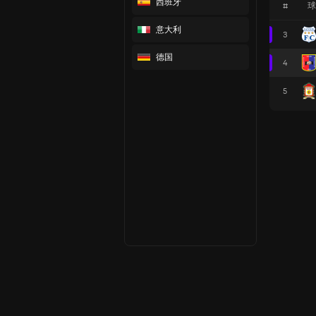
西班牙
#
球
意大利
3
德国
4
5