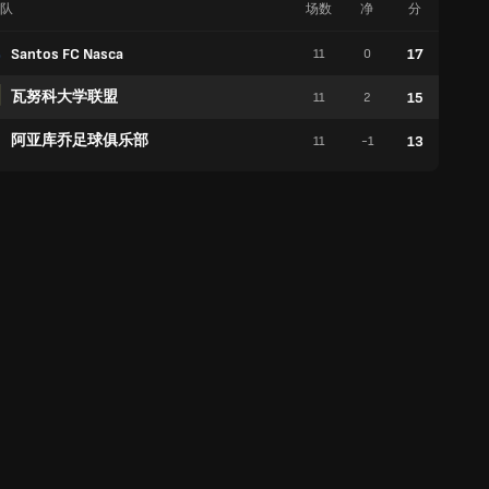
队
场数
净
分
胜
Santos FC Nasca
17
11
0
5
瓦努科大学联盟
15
11
2
4
阿亚库乔足球俱乐部
13
11
-1
3