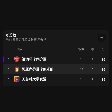
积分榜
当前 秘鲁足球乙级联赛 积分榜
#
球队
场数
净
分
运动环球保护区
16
4
11
1
阿亚库乔足球俱乐部
16
5
12
0
瓦努科大学联盟
15
6
11
2