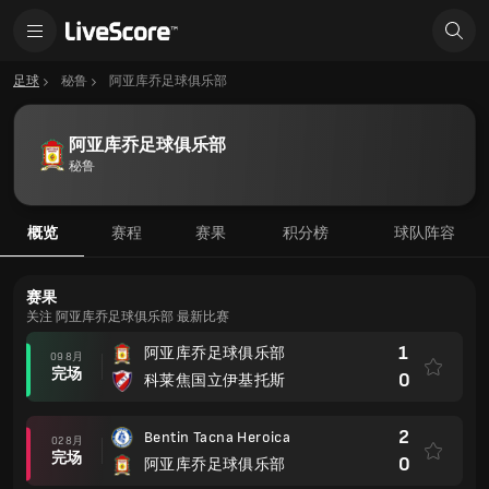
足球
秘鲁
阿亚库乔足球俱乐部
阿亚库乔足球俱乐部
秘鲁
概览
赛程
赛果
积分榜
球队阵容
赛果
关注 阿亚库乔足球俱乐部 最新比赛
1
阿亚库乔足球俱乐部
09 8月
完场
0
科莱焦国立伊基托斯
2
Bentin Tacna Heroica
02 8月
完场
0
阿亚库乔足球俱乐部