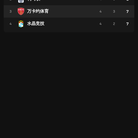
万卡约体育
7
3
4
3
水晶竞技
7
4
4
2