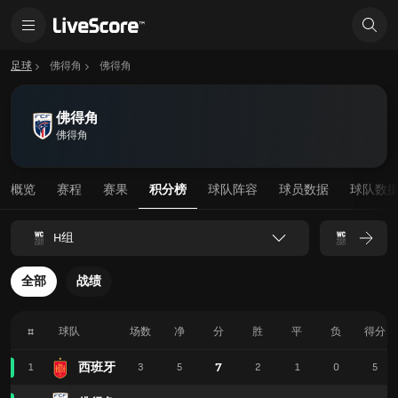
足球
佛得角
佛得角
佛得角
佛得角
概览
赛程
赛果
积分榜
球队阵容
球员数据
球队数
H组
全部
战绩
#
球队
场数
净
分
胜
平
负
得分
西班牙
7
1
3
5
2
1
0
5