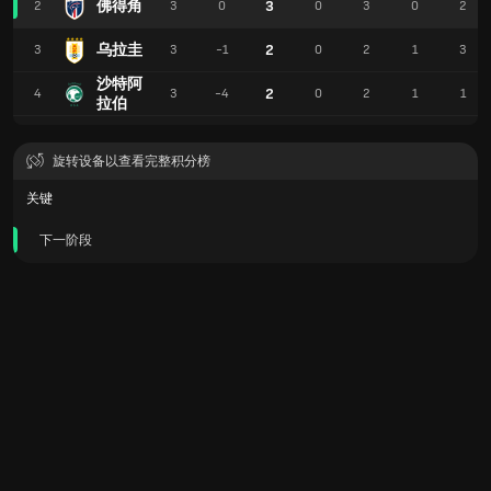
佛得角
3
2
3
0
0
3
0
2
乌拉圭
2
3
3
-1
0
2
1
3
沙特阿
2
4
3
-4
0
2
1
1
拉伯
旋转设备以查看完整积分榜
关键
下一阶段