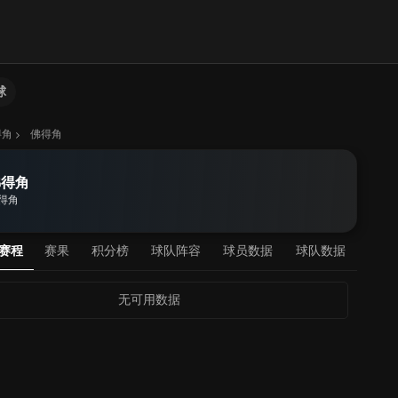
球
得角
佛得角
佛得角
得角
赛程
赛果
积分榜
球队阵容
球员数据
球队数据
无可用数据