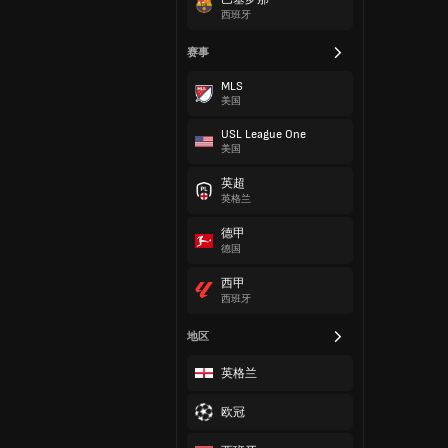
西班牙
赛事
MLS
美国
USL League One
美国
英超
英格兰
德甲
德国
西甲
西班牙
地区
英格兰
欧冠