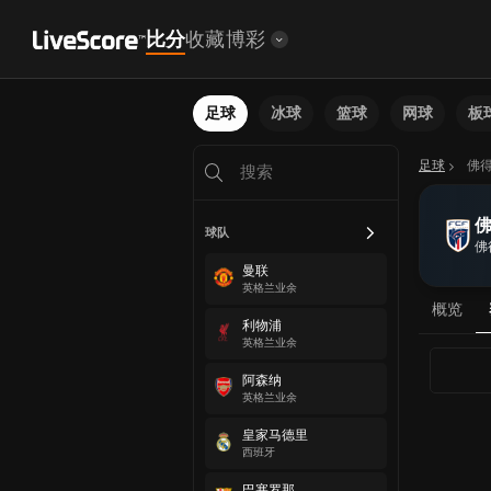
比分
收藏
博彩
足球
冰球
篮球
网球
板
足球
佛
球队
佛
曼联
英格兰业余
概览
利物浦
英格兰业余
阿森纳
英格兰业余
皇家马德里
西班牙
巴塞罗那