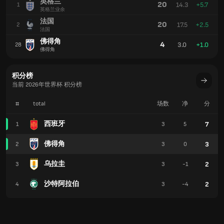
英格兰
20
14.3
+5.7
1
英格兰业余
法国
20
17.5
+2.5
2
法国
佛得角
4
3.0
+1.0
28
佛得角
积分榜
当前 2026年世界杯 积分榜
#
total
场数
净
分
西班牙
7
1
3
5
佛得角
3
2
3
0
乌拉圭
2
3
3
-1
沙特阿拉伯
2
4
3
-4