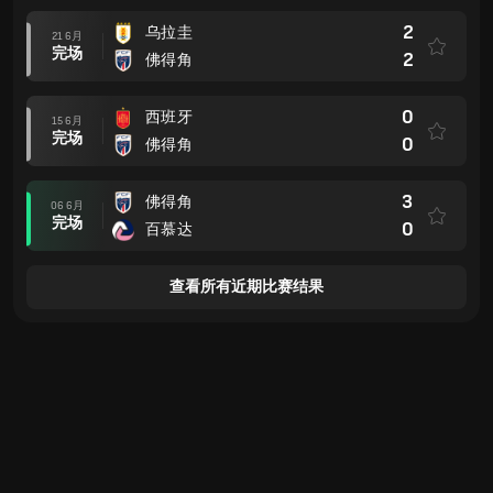
2
乌拉圭
21 6月
完场
2
佛得角
0
西班牙
15 6月
完场
0
佛得角
3
佛得角
06 6月
完场
0
百慕达
查看所有近期比赛结果