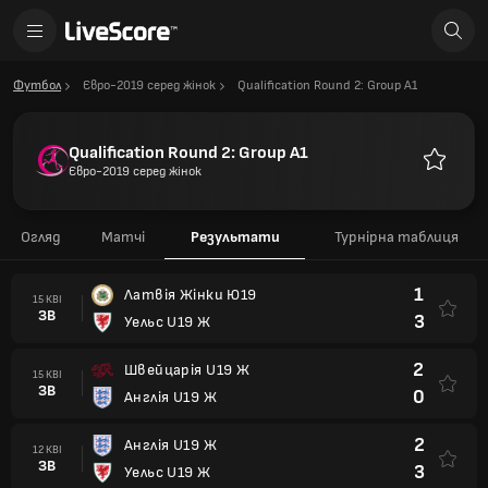
Футбол
Євро-2019 серед жінок
Qualification Round 2: Group A1
Qualification Round 2: Group A1
Євро-2019 серед жінок
Улюблен
Огляд
Матчі
Результати
Турнірна таблиця
1
Латвія Жінки Ю19
15 КВІ
ЗВ
3
Уельс U19 Ж
2
Швейцарія U19 Ж
15 КВІ
ЗВ
0
Англія U19 Ж
2
Англія U19 Ж
12 КВІ
ЗВ
3
Уельс U19 Ж