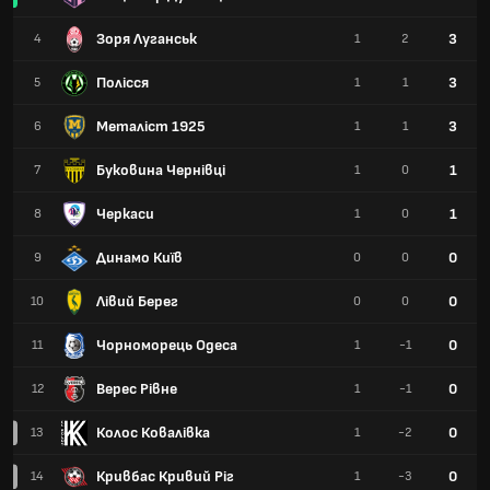
Зоря Луганськ
3
4
1
2
Полісся
3
5
1
1
Металіст 1925
3
6
1
1
Буковина Чернівці
1
7
1
0
Черкаси
1
8
1
0
Динамо Київ
0
9
0
0
Лівий Берег
0
10
0
0
Чорноморець Одеса
0
11
1
-1
Верес Рівне
0
12
1
-1
Колос Ковалівка
0
13
1
-2
Кривбас Кривий Ріг
0
14
1
-3