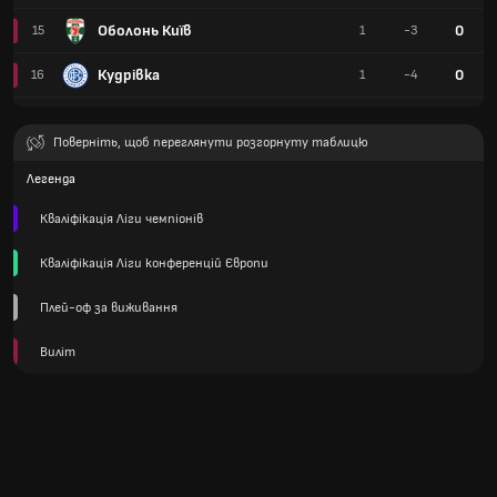
Оболонь Київ
0
15
1
-3
Кудрівка
0
16
1
-4
Поверніть, щоб переглянути розгорнуту таблицю
Легенда
Кваліфікація Ліги чемпіонів
Кваліфікація Ліги конференцій Європи
Плей-оф за виживання
Виліт