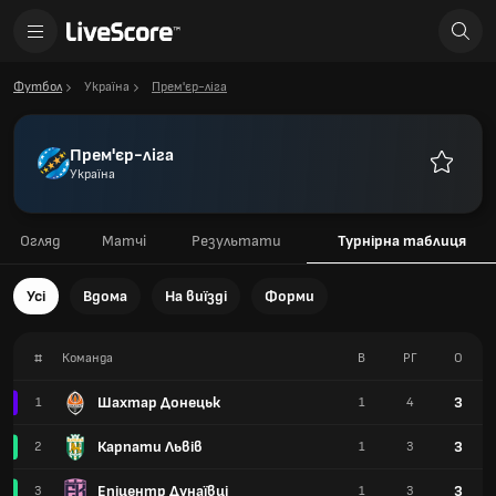
Футбол
Україна
Прем'єр-ліга
Прем'єр-ліга
Україна
Улюблен
Огляд
Матчі
Результати
Турнірна таблиця
Усі
Вдома
На виїзді
Форми
#
Команда
В
РГ
О
Шахтар Донецьк
3
1
1
4
Карпати Львів
3
2
1
3
Епіцентр Дунаївці
3
3
1
3