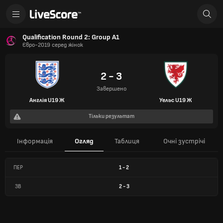
Qualification Round 2: Group A1
Євро-2019 серед жінок
2 - 3
Завершено
Англія U19 Ж
Уельс U19 Ж
Тільки результат
Інформація
Огляд
Таблиця
Очні зустрічі
ПЕР
1
-
2
ЗВ
2
-
3