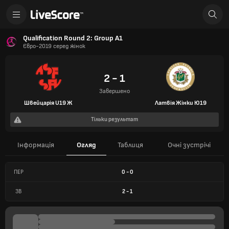
Qualification Round 2: Group A1
Євро-2019 серед жінок
2 - 1
Завершено
Швейцарія U19 Ж
Латвія Жінки Ю19
Тільки результат
Інформація
Огляд
Таблиця
Очні зустрічі
ПЕР
0
-
0
ЗВ
2
-
1